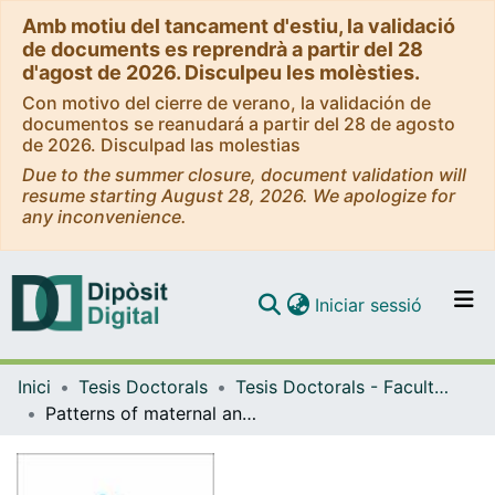
Amb motiu del tancament d'estiu, la validació
de documents es reprendrà a partir del 28
d'agost de 2026. Disculpeu les molèsties.
Con motivo del cierre de verano, la validación de
documentos se reanudará a partir del 28 de agosto
de 2026. Disculpad las molestias
Due to the summer closure, document validation will
resume starting August 28, 2026. We apologize for
any inconvenience.
(current)
Iniciar sessió
Comunitats i col·leccions
Inici
Tesis Doctorals
Tesis Doctorals - Facultat - Medicina
Navega per tot el DD
Patterns of maternal and neonatal vascular adaptations in placental disease
Com publicar
Contacte