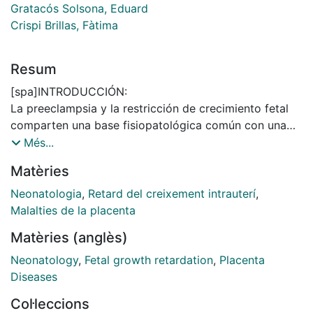
Gratacós Solsona, Eduard
Crispi Brillas, Fàtima
Resum
[spa]INTRODUCCIÓN:
La preeclampsia y la restricción de crecimiento fetal
comparten una base fisiopatológica común con una
enfermedad placentaria similar y enfermedad
Més...
materno-fetal variable. La principal hipótesis de esta
Matèries
tesis es que las enfermedades placentarias podrían
afectar la estructura y función vascular de madres y
Neonatologia
,
Retard del creixement intrauterí
,
neonatos.
Malalties de la placenta
MÉTODOS:
Matèries (anglès)
El objetivo de este estudio es determinar diversos
índices vasculares estructurales y funcionales en
Neonatology
,
Fetal growth retardation
,
Placenta
madres y recién nacidos de casos de preeclampsia y
Diseases
restricción de crecimiento fetal, como marcadores de
Col·leccions
enfermedad vascular subclínica y potencial factor de