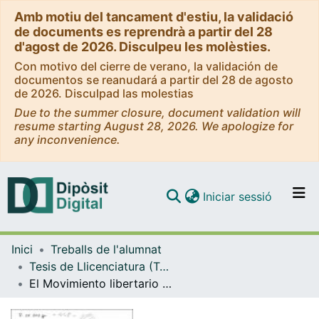
Amb motiu del tancament d'estiu, la validació
de documents es reprendrà a partir del 28
d'agost de 2026. Disculpeu les molèsties.
Con motivo del cierre de verano, la validación de
documentos se reanudará a partir del 28 de agosto
de 2026. Disculpad las molestias
Due to the summer closure, document validation will
resume starting August 28, 2026. We apologize for
any inconvenience.
(current)
Iniciar sessió
Comunitats i col·leccions
Inici
Treballs de l'alumnat
Navega per tot el DD
Tesis de Llicenciatura (Tesines) - Història
Com publicar
El Movimiento libertario español y su desarrollo en Catalunya : 1939-1945
Contacte