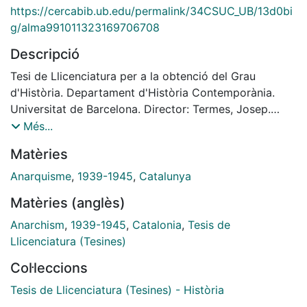
https://cercabib.ub.edu/permalink/34CSUC_UB/13d0bi
g/alma991011323169706708
Descripció
Tesi de Llicenciatura per a la obtenció del Grau
d'Història. Departament d'Història Contemporània.
Universitat de Barcelona. Director: Termes, Josep.
1977.
Més...
Matèries
Anarquisme
,
1939-1945
,
Catalunya
Matèries (anglès)
Anarchism
,
1939-1945
,
Catalonia
,
Tesis de
Llicenciatura (Tesines)
Col·leccions
Tesis de Llicenciatura (Tesines) - Història