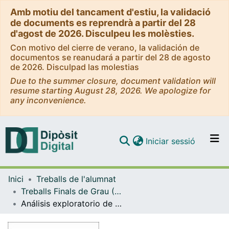
Amb motiu del tancament d'estiu, la validació
de documents es reprendrà a partir del 28
d'agost de 2026. Disculpeu les molèsties.
Con motivo del cierre de verano, la validación de
documentos se reanudará a partir del 28 de agosto
de 2026. Disculpad las molestias
Due to the summer closure, document validation will
resume starting August 28, 2026. We apologize for
any inconvenience.
(current)
Iniciar sessió
Comunitats i col·leccions
Inici
Treballs de l'alumnat
Navega per tot el DD
Treballs Finals de Grau (TFG) - Sociologia
Com publicar
Análisis exploratorio de los procesos de medicalización que intervienen durante la infancia y la adolescencia
Contacte