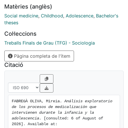
presentar los motivos por los que existe el movimiento
Matèries (anglès)
en contra.
Social medicine
,
Childhood
,
Adolescence
,
Bachelor's
theses
Col·leccions
Treballs Finals de Grau (TFG) - Sociologia
Pàgina completa de l'ítem
Citació
FABREGÀ OLIVA, Mireia. 
Análisis exploratorio 
de los procesos de medicalización que 
intervienen durante la infancia y la 
adolescencia.
 [consulted: 6 of August of 
2026]. Available at: 