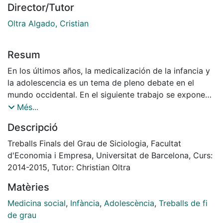
Director/Tutor
Oltra Algado, Cristian
Resum
En los últimos años, la medicalización de la infancia y
la adolescencia es un tema de pleno debate en el
mundo occidental. En el siguiente trabajo se exponen
desde cuáles son los principales procesos de
Més...
medicalización que van desde el embarazo de la
Descripció
madre hasta la adolescencia del hijo/a que se han
obtenido mediante una revisión bibliográfica en la que
Treballs Finals del Grau de Siciologia, Facultat
se han elegido 73 artículos. Los actores que
d'Economia i Empresa, Universitat de Barcelona, Curs:
fundamentan los procesos de medicalización en el
2014-2015, Tutor: Christian Oltra
período de la infancia son: los padres, el sistema
Matèries
educativo y el sistema sanitario. A lo largo del trabajo
se describe la controversia de opiniones por parte de
Medicina social
,
Infància
,
Adolescència
,
Treballs de fi
los actores frente a la medicalización, además de
de grau