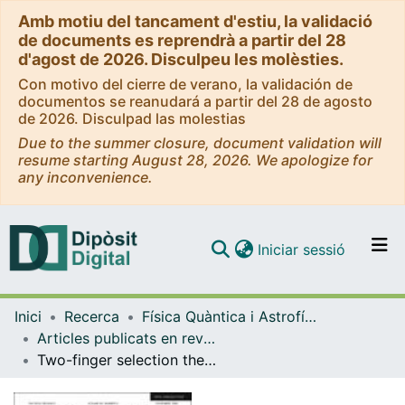
Amb motiu del tancament d'estiu, la validació
de documents es reprendrà a partir del 28
d'agost de 2026. Disculpeu les molèsties.
Con motivo del cierre de verano, la validación de
documentos se reanudará a partir del 28 de agosto
de 2026. Disculpad las molestias
Due to the summer closure, document validation will
resume starting August 28, 2026. We apologize for
any inconvenience.
(current)
Iniciar sessió
Comunitats i col·leccions
Inici
Recerca
Física Quàntica i Astrofísica
Navega per tot el DD
Articles publicats en revistes (Física Quàntica i Astrofísica)
Com publicar
Two-finger selection theory in the Saffman-Taylor problem
Contacte