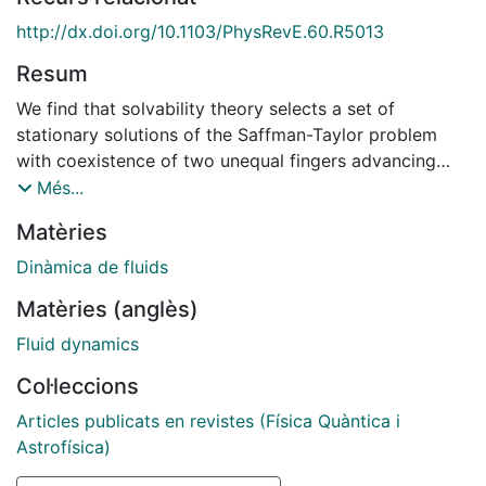
http://dx.doi.org/10.1103/PhysRevE.60.R5013
Resum
We find that solvability theory selects a set of
stationary solutions of the Saffman-Taylor problem
with coexistence of two unequal fingers advancing
with the same velocity but with different relative
Més...
widths ${\ensuremath{\lambda}}_{1}$ and
Matèries
${\ensuremath{\lambda}}_{2}$ and different tip
positions. For vanishingly small dimensionless surface
Dinàmica de fluids
tension ${d}_{0},$ an infinite discrete set of values of
Matèries (anglès)
the total filling fraction $\ensuremath{\lambda}=
{\ensuremath{\lambda}}_{1}+
Fluid dynamics
{\ensuremath{\lambda}}_{2}$ and of the relative
Col·leccions
individual finger width $p=
{\ensuremath{\lambda}}_{1}/\ensuremath{\lambda}$
Articles publicats en revistes (Física Quàntica i
are selected out of a two-parameter continuous
Astrofísica)
degeneracy. They scale as