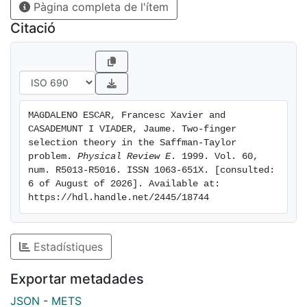
Pàgina completa de l'ítem
$\ensuremath{\lambda}\ensuremath{-}1/2\ensuremath{
\sim}{d}_{0}^{2/3}$ and
Citació
$|p\ensuremath{-}1/2|\ensuremath{\sim}{d}_{0}^{1/3}.$
The selected values of $\ensuremath{\lambda}$ differ
from those of the single finger case. Explicit
approximate expressions for both spectra are given.
MAGDALENO ESCAR, Francesc Xavier and 
CASADEMUNT I VIADER, Jaume. Two-finger 
selection theory in the Saffman-Taylor 
problem. 
Physical Review E
. 1999. Vol. 60, 
num. R5013-R5016. ISSN 1063-651X. [consulted: 
6 of August of 2026]. Available at: 
https://hdl.handle.net/2445/18744
Estadístiques
Exportar metadades
JSON
-
METS