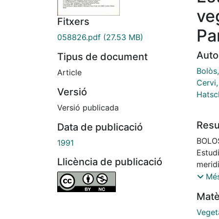
ve
Fitxers
Pa
058826.pdf
(27.53 MB)
Auto
Tipus de document
Bolòs
Article
Cervi
Versió
Hatsc
Versió publicada
Res
Data de publicació
BOLOS
1991
Estud
Llicència de publicació
meridi
Aport
Més
de Par
Matè
valle
vegeta
Veget