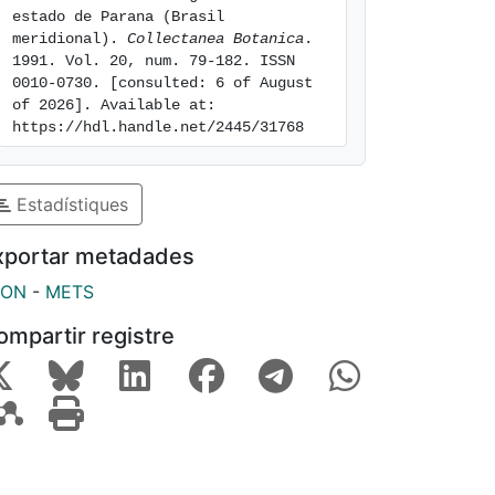
estado de Parana (Brasil 
meridional). 
Collectanea Botanica
. 
1991. Vol. 20, num. 79-182. ISSN 
0010-0730. [consulted: 6 of August 
of 2026]. Available at: 
https://hdl.handle.net/2445/31768
Estadístiques
xportar metadades
SON
-
METS
ompartir registre