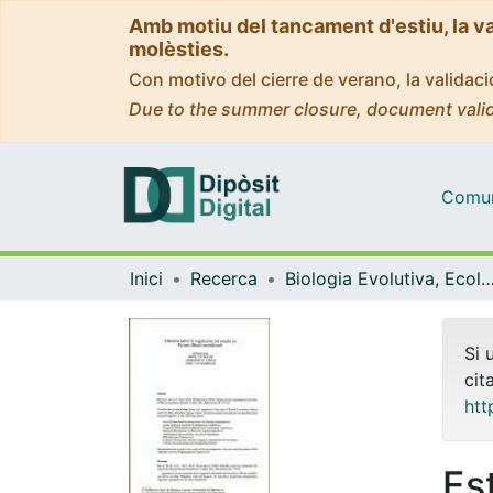
Amb motiu del tancament d'estiu, la v
molèsties.
Con motivo del cierre de verano, la valida
Due to the summer closure, document valid
Comuni
Inici
Recerca
Biologia Evolutiva, Ecologia i Ciències Am
Si 
cit
htt
Es