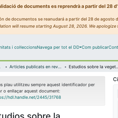
alidació de documents es reprendrà a partir del 28 d
ción de documentos se reanudará a partir del 28 de agosto 
ation will resume starting August 28, 2026. We apologize 
tats i col·leccions
Navega per tot el DD
Com publicar
Cont
bientals
Articles publicats en revistes (Biologia Evolutiva, Ecologia i Ciències Ambientals)
Estudios sobre la vegetacion del estado de
Ci
us plau utilitzeu sempre aquest identificador per
ar o enllaçar aquest document:
ps://hdl.handle.net/2445/31768
tudios sobre la