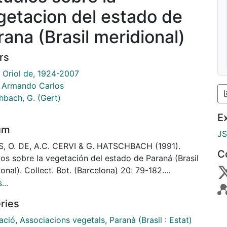
getacion del estado de
rana (Brasil meridional)
rs
, Oriol de, 1924-2007
, Armando Carlos
hbach, G. (Gert)
E
um
J
, O. DE, A.C. CERVI & G. HATSCHBACH (1991).
C
ios sobre la vegetación del estado de Paraná (Brasil
onal). Collect. Bot. (Barcelona) 20: 79-182.
ación al conocimiento de la vegetación del estado
...
aná en el Brasil meridional (Serra do Mar, Planaltos,
ries
 del Iguacú). Se describen numerosas asociaciones
les agrupadas en las clases siguientes: Pistio-
ació
,
Associacions vegetals
,
Paranà (Brasil : Estat)