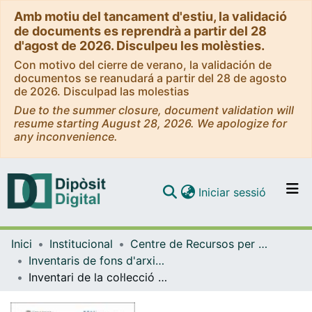
Amb motiu del tancament d'estiu, la validació
de documents es reprendrà a partir del 28
d'agost de 2026. Disculpeu les molèsties.
Con motivo del cierre de verano, la validación de
documentos se reanudará a partir del 28 de agosto
de 2026. Disculpad las molestias
Due to the summer closure, document validation will
resume starting August 28, 2026. We apologize for
any inconvenience.
(current)
Iniciar sessió
Comunitats i col·leccions
Inici
Institucional
Centre de Recursos per a l'Aprenentatge i la Investigació (CRAI-UB) - Institucional
Navega per tot el DD
Inventaris de fons d'arxiu i de col·leccions especials (CRAI-UB)
Com publicar
Inventari de la col·lecció de cartes als Reis d'Orient del Fons Pere Bosch i Gimpera (1921-1925)
Contacte