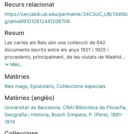
Recurs relacionat
https://cercabib.ub.edu/permalink/34CSUC_UB/13d0bi
g/alma991012612441206708
Resum
Les cartes als Reis són una col·lecció de 642
documents escrits entre els anys 1921 i 1925 i
procedents, principalment, de les ciutats de Madrid
(534 cartes) i Terrassa (36 cartes en català i 56 en
Més...
castellà). Es conserven al CRAI Biblioteca de Filosofia,
Matèries
Geografia i Història de la Universitat de Barcelona
com a part del fons personal del Dr. Pere Bosch i
Reis mags
,
Epistolaris
,
Col·leccions especials
Gimpera (1891-1974). Es van recopilar com a material
Matèries (anglès)
d’estudi pels investigadors interessats en la cultura
popular catalana, els valors dels infants estudiant-ne el
Universitat de Barcelona. CRAI Biblioteca de Filosofia,
contingut des d’un punt de vista etnogràfic i psicològic
Geografia i Història
,
Bosch Gimpera, P. (Pere), 1891-
1974
Col·leccions