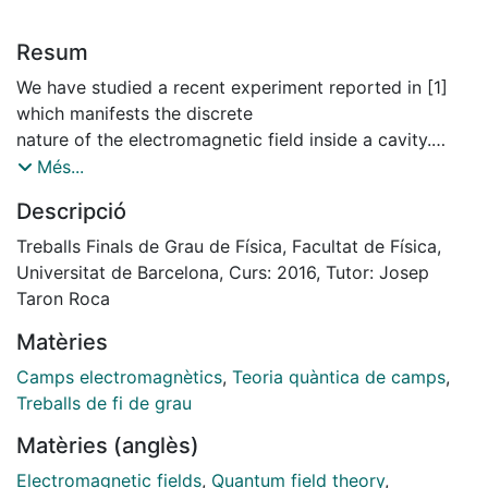
Resum
We have studied a recent experiment reported in [1]
which manifests the discrete
nature of the electromagnetic field inside a cavity.
There, it is observed the coupling of atoms to
Més...
the e.m. field. We have reproduced the calculations
Descripció
leading to the observation of discrete transition
frequencies between two states of the atom. These
Treballs Finals de Grau de Física, Facultat de Física,
frequencies are proportional to the square root
Universitat de Barcelona, Curs: 2016, Tutor: Josep
of successive integers, which is a direct evidence of
Taron Roca
field quantization. Also, we have discussed the
Matèries
validity of the approximations that we have made.
Camps electromagnètics
,
Teoria quàntica de camps
,
Treballs de fi de grau
Matèries (anglès)
Electromagnetic fields
,
Quantum field theory
,