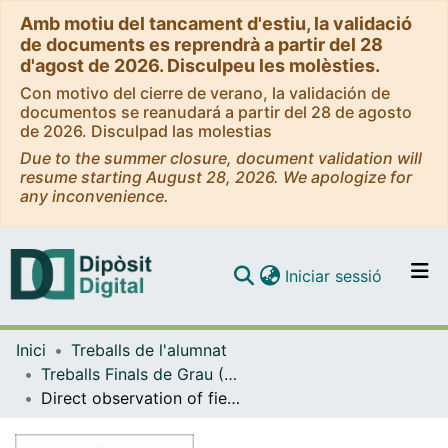
Amb motiu del tancament d'estiu, la validació
de documents es reprendrà a partir del 28
d'agost de 2026. Disculpeu les molèsties.
Con motivo del cierre de verano, la validación de
documentos se reanudará a partir del 28 de agosto
de 2026. Disculpad las molestias
Due to the summer closure, document validation will
resume starting August 28, 2026. We apologize for
any inconvenience.
(current)
Iniciar sessió
Comunitats i col·leccions
Inici
Treballs de l'alumnat
Navega per tot el DD
Treballs Finals de Grau (TFG) - Física
Com publicar
Direct observation of field quantization
Contacte