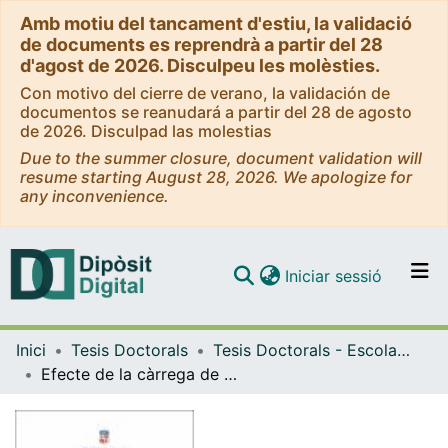
Amb motiu del tancament d'estiu, la validació
de documents es reprendrà a partir del 28
d'agost de 2026. Disculpeu les molèsties.
Con motivo del cierre de verano, la validación de
documentos se reanudará a partir del 28 de agosto
de 2026. Disculpad las molestias
Due to the summer closure, document validation will
resume starting August 28, 2026. We apologize for
any inconvenience.
(current)
Iniciar sessió
Comunitats i col·leccions
Inici
Tesis Doctorals
Tesis Doctorals - Escola Universitària d'Infermeria
Navega per tot el DD
Efecte de la càrrega de treball infermera en el compliment de les mesures preventives no farmacològiques de la pneumònia associada a ventilació mecànica
Com publicar
Contacte