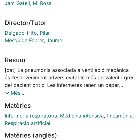
Jam Gatell, M. Rosa
Director/Tutor
Delgado-Hito, Pilar
Mesquida Febrer, Jaume
Resum
[cat] La pneumònia associada a ventilació mecànica
és l'esdeveniment advers evitable més prevalent i greu
del pacient crític. Les infermeres tenen un paper
essencial en l’aplicació de les mesures preventives no
Més...
farmacològiques, ja que aquestes mesures estan
Matèries
directament relacionades amb els factors extrínsecs.
Per tant, són potencialment modificables a través de
Infermeria respiratòria
,
Medicina intensiva
,
Pneumònia
,
la pràctica clínica infermera. L'adherència a les guies
Respiració artificial
per evitar aquesta complicació és incompleta
Matèries (anglès)
atribuint-se a factors com el dèficit de coneixement, la