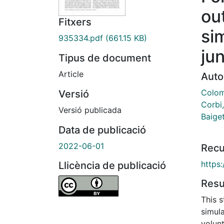
ou
Fitxers
si
935334.pdf
(661.15 KB)
jun
Tipus de document
Article
Auto
Colom
Versió
Corbi
Versió publicada
Baiget
Data de publicació
2022-06-01
Recu
https
Llicència de publicació
Res
This 
simul
volun