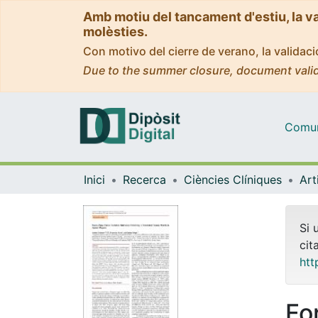
Amb motiu del tancament d'estiu, la v
molèsties.
Con motivo del cierre de verano, la valida
Due to the summer closure, document valid
Comuni
Inici
Recerca
Ciències Clíniques
Si 
cit
htt
Fo