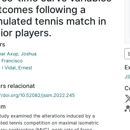
tcomes following a
mulated tennis match in
ior players.
rs
ar Axup, Joshua
, Francisco
E
 i Vidal, Ernest
J
rs relacionat
C
://doi.org/10.52082/jssm.2022.245
um
study examined the alterations induced by a
ated tennis competition on maximal isometric
tary contraction (MVC), peak rate of force