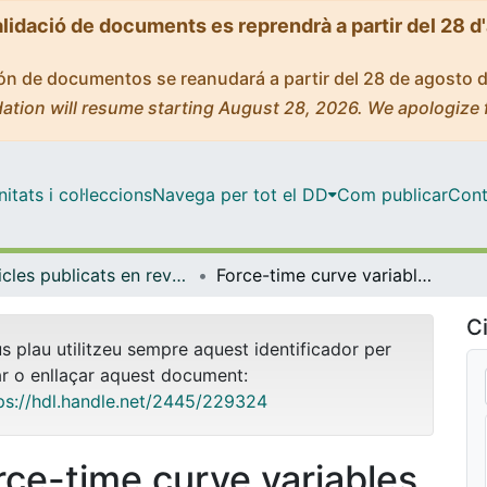
alidació de documents es reprendrà a partir del 28 d
ción de documentos se reanudará a partir del 28 de agosto 
ation will resume starting August 28, 2026. We apologize 
tats i col·leccions
Navega per tot el DD
Com publicar
Cont
Articles publicats en revistes (Ciències Clíniques)
Force-time curve variables outcomes following a simulated tennis match in junior players.
Ci
us plau utilitzeu sempre aquest identificador per
ar o enllaçar aquest document:
ps://hdl.handle.net/2445/229324
rce-time curve variables