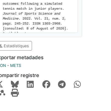
outcomes following a simulated 
tennis match in junior players. 
Journal of Sports Science and 
Medicine
. 2022. Vol. 21, num. 2, 
pags. 245-252. ISSN 1303-2968. 
[consulted: 8 of August of 2026]. 
Available at: 
https://hdl.handle.net/2445/229324
Estadístiques
xportar metadades
SON
-
METS
ompartir registre