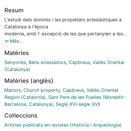
Resum
L'estudi dels dominis i les propietats eclesiàstiques a
Catalunya a l'època
moderna, amb l' excepció de les que pertanyien a les
seus episcopals,
Més...
està encara mancat d'un bon nombre d'indispensables
Matèries
monografies. D'altra
banda, aquesta és una recerca que ha merescut una
Senyories
,
Béns eclesiàstics
,
Capbreus
,
Vallès Oriental
major atenció per
(Catalunya)
part dels medievalistes, cosa que permetria una visió
Matèries (anglès)
de conjunt especialment
interessant de l'evolució d'aquells dominis senyorials.
Manors
,
Church property
,
Capbreus
,
Vallès Oriental
L'objectiu d'aquest treball és l'aproximació a la
Region (Catalonia)
,
Sant Pere de les Puelles (Monestir :
presència de les diferents
Barcelona, Catalunya)
,
Segle XVI-segle XVII
senyories eclesiàstiques que percebien rendes
Col·leccions
diverses al Vallès Oriental
entre els segles XVI i XVIII. De manera més precisa,
Articles publicats en revistes (Història i Arqueologia)