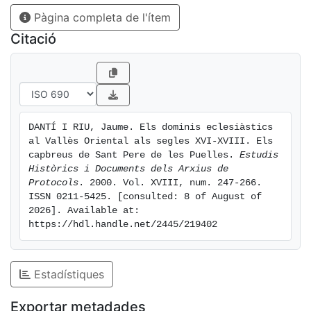
s'analitzaran els
Pàgina completa de l'ítem
dominis del monestir de Sant Pere de les Puelles a
través de les sèries de
Citació
capbreus conservats en el seu propi arxiu, així com a
l'Arxiu Històric de
Protocols de Barcelona. Inicialment, es tractarà de
descriure la localització
de les diferents propietats i drets eclesiàtics en el
DANTÍ I RIU, Jaume. Els dominis eclesiàstics 
territori per constatar
al Vallès Oriental als segles XVI-XVIII. Els 
la importància d'aquell tipus de domini.
capbreus de Sant Pere de les Puelles. 
Estudis 
Històrics i Documents dels Arxius de 
Protocols
. 2000. Vol. XVIII, num. 247-266. 
ISSN 0211-5425. [consulted: 8 of August of 
2026]. Available at: 
https://hdl.handle.net/2445/219402
Estadístiques
Exportar metadades