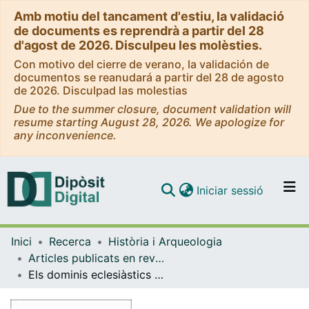
Amb motiu del tancament d'estiu, la validació
de documents es reprendrà a partir del 28
d'agost de 2026. Disculpeu les molèsties.
Con motivo del cierre de verano, la validación de
documentos se reanudará a partir del 28 de agosto
de 2026. Disculpad las molestias
Due to the summer closure, document validation will
resume starting August 28, 2026. We apologize for
any inconvenience.
(current)
Iniciar sessió
Comunitats i col·leccions
Inici
Recerca
Història i Arqueologia
Navega per tot el DD
Articles publicats en revistes (Història i Arqueologia)
Com publicar
Els dominis eclesiàstics al Vallès Oriental als segles XVI-XVIII. Els capbreus de Sant Pere de les Puelles
Contacte