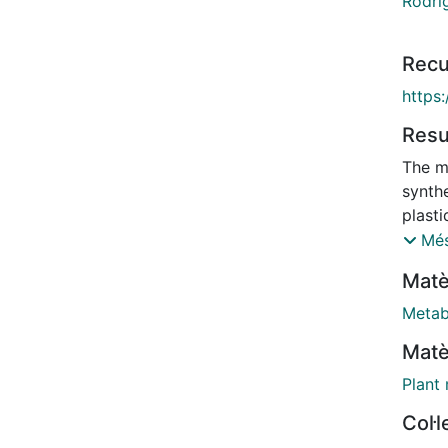
Rodrí
Recu
https
Res
The m
synthe
plasti
pigme
Més
identi
Matè
deoxy
reduc
Metab
potent
Matè
shown
isopre
Plant
contr
Col·
precur