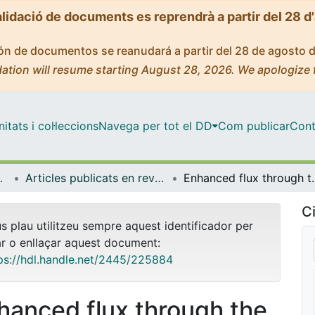
alidació de documents es reprendrà a partir del 28 d
ción de documentos se reanudará a partir del 28 de agosto 
ation will resume starting August 28, 2026. We apologize 
tats i col·leccions
Navega per tot el DD
Com publicar
Cont
a Molecular
Articles publicats en revistes (Bioquímica i Biomedicina Molecular)
Enhanced flux through the methylerythritol phosphate 
Ci
us plau utilitzeu sempre aquest identificador per
ar o enllaçar aquest document:
ps://hdl.handle.net/2445/225884
hanced flux through the