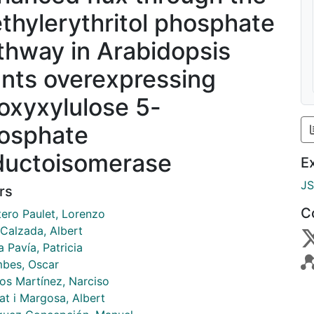
thylerythritol phosphate
thway in Arabidopsis
ants overexpressing
oxyxylulose 5-
osphate
ductoisomerase
E
J
rs
C
tero Paulet, Lorenzo
 Calzada, Albert
a Pavía, Patricia
bes, Oscar
s Martínez, Narciso
at i Margosa, Albert