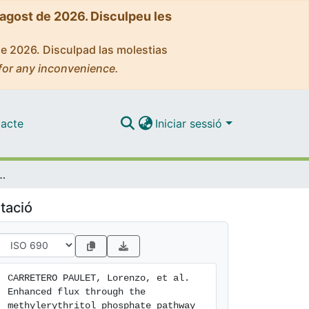
'agost de 2026. Disculpeu les
de 2026. Disculpad las molestias
for any inconvenience.
acte
Iniciar sessió
pathway in Arabidopsis plants overexpressing deoxyxylulose 5-phosphate reductoisomerase
tació
CARRETERO PAULET, Lorenzo, et al. 
Enhanced flux through the 
methylerythritol phosphate pathway 