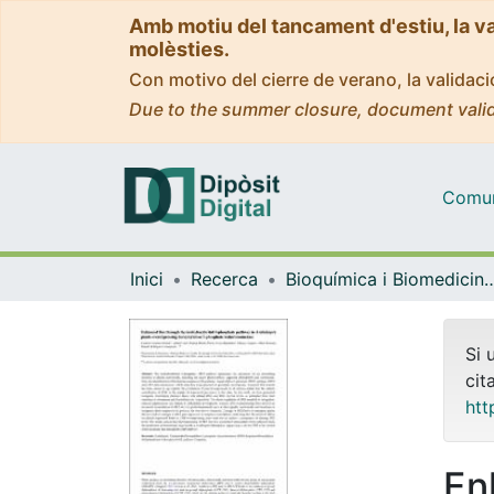
Amb motiu del tancament d'estiu, la v
molèsties.
Con motivo del cierre de verano, la valida
Due to the summer closure, document valid
Comuni
Inici
Recerca
Bioquímica i Biomedicin
Si 
cit
htt
En