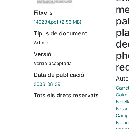
me
Fitxers
pa
140284.pdf
(2.56 MB)
pl
Tipus de document
de
Article
ph
Versió
Versió acceptada
re
Data de publicació
Auto
2006-08-29
Carre
Cairó
Tots els drets reservats
Botell
Besum
Campo
Boron