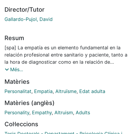
Director/Tutor
Gallardo-Pujol, David
Resum
[spa] La empatía es un elemento fundamental en la
relación profesional entre sanitario y paciente, tanto a
la hora de diagnosticar como en la relación de
cuidado a lo largo de la enfermedad. Desde hace unos
Més...
años las investigaciones se han centrado en el estudio
Matèries
de la empatía en la relación entre médico y paciente.
Sin embargo, en los planes de estudio de las
Personalitat
,
Empatia
,
Altruïsme
,
Edat adulta
profesiones sanitarias, como Enfermería, la formación
Matèries (anglès)
en las relaciones humanas interpersonales y el
entrenamiento de éstas no tiene tanta presencia como
Personality
,
Empathy
,
Altruism
,
Adults
la transmisión de conocimiento, las nuevas
Col·leccions
tecnologías, que parecen ser los ejes sobre los que
gira la formación. La enseñanza de otras habilidades
Tesis Doctorals - Departament - Psicologia Clínica i