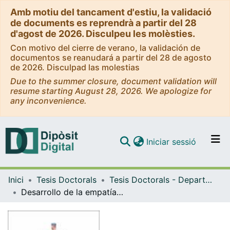
Amb motiu del tancament d'estiu, la validació
de documents es reprendrà a partir del 28
d'agost de 2026. Disculpeu les molèsties.
Con motivo del cierre de verano, la validación de
documentos se reanudará a partir del 28 de agosto
de 2026. Disculpad las molestias
Due to the summer closure, document validation will
resume starting August 28, 2026. We apologize for
any inconvenience.
(current)
Iniciar sessió
Comunitats i col·leccions
Inici
Tesis Doctorals
Tesis Doctorals - Departament - Psicologia Clínica i Psicobiologia
Navega per tot el DD
Desarrollo de la empatía y el altruismo en la adultez emergente
Com publicar
Contacte