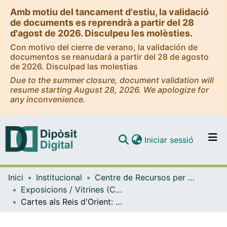
Amb motiu del tancament d'estiu, la validació
de documents es reprendrà a partir del 28
d'agost de 2026. Disculpeu les molèsties.
Con motivo del cierre de verano, la validación de
documentos se reanudará a partir del 28 de agosto
de 2026. Disculpad las molestias
Due to the summer closure, document validation will
resume starting August 28, 2026. We apologize for
any inconvenience.
(current)
Iniciar sessió
Comunitats i col·leccions
Inici
Institucional
Centre de Recursos per a l'Aprenentatge i la Investigació (CRAI-UB) - Institucional
Navega per tot el DD
Exposicions / Vitrines (CRAI-UB)
Com publicar
Cartes als Reis d'Orient: nova col·lecció del CRAI de la UB a la MDC. (Desembre 2023)
Contacte