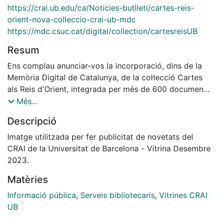
https://crai.ub.edu/ca/Noticies-butlleti/cartes-reis-
orient-nova-colleccio-crai-ub-mdc
https://mdc.csuc.cat/digital/collection/cartesreisUB
Resum
Ens complau anunciar-vos la incorporació, dins de la
Memòria Digital de Catalunya, de la col·lecció Cartes
als Reis d'Orient, integrada per més de 600 documents
en format de carta, escrits per infants entre els anys
Més...
1921 i 1925.
Descripció
Això ha estat possible gràcies a la digitalització dels
Imatge utilitzada per fer publicitat de novetats del
documents per part del Centre de Digitalització de la
CRAI de la Universitat de Barcelona - Vitrina Desembre
Universitat de Barcelona (CEDI) i a l’acurada tasca de
2023.
descripció per part de la Unitat de Procés Tècnic del
Matèries
CRAI de la UB
El conjunt de cartes forma part del Fons Pere Bosch i
Informació pública
,
Serveis bibliotecaris
,
Vitrines CRAI
Gimpera, dipositat i conservat al CRAI Biblioteca de
UB
Filosofia, Geografia i Història. Les cartes van ser