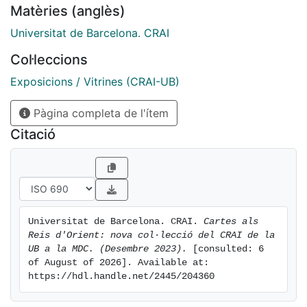
Matèries (anglès)
remeses des dels magatzems Rodríguez i El Siglo amb
seu a les ciutats de Madrid i Barcelona
Universitat de Barcelona. CRAI
respectivament, entre 1921 i 1925, a sol·licitud de
Col·leccions
Tomàs Carreras i Artau, professor catedràtic d’Ètica
de l'antiga Facultat de Filosofia i Lletres de la
Exposicions / Vitrines (CRAI-UB)
Universitat de Barcelona.
Pàgina completa de l'ítem
Les cartes permetien obtenir informació directa sobre
els desitjos infantils i el comportament col·lectiu de la
Citació
societat i, avui en dia, continuen sent un material
d’estudi fonamental per als investigadors interessats
en la cultura popular des d’un punt de vista etnogràfic
i psicològic.
Universitat de Barcelona. CRAI. 
Cartes als 
Reis d'Orient: nova col·lecció del CRAI de la 
UB a la MDC. (Desembre 2023).
 [consulted: 6 
of August of 2026]. Available at: 
https://hdl.handle.net/2445/204360