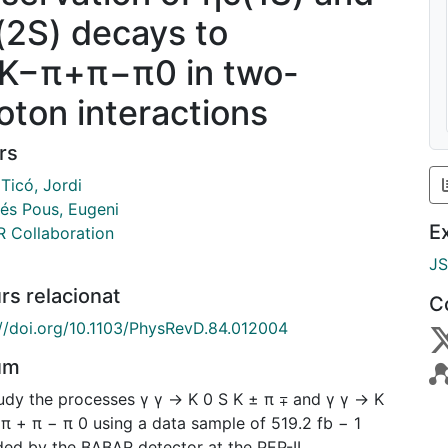
(2S) decays to
K−π+π−π0 in two-
oton interactions
rs
Ticó, Jordi
és Pous, Eugeni
E
 Collaboration
J
rs relacionat
C
://doi.org/10.1103/PhysRevD.84.012004
um
udy the processes γ γ → K 0 S K ± π ∓ and γ γ → K
 π + π − π 0 using a data sample of 519.2 fb − 1
ded by the BABAR detector at the PEP-II