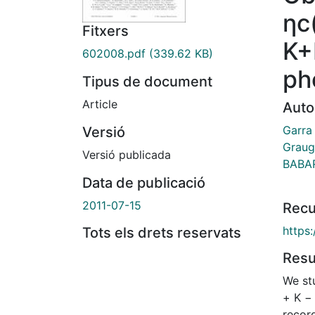
ηc
Fitxers
K+
602008.pdf
(339.62 KB)
ph
Tipus de document
Article
Auto
Garra 
Versió
Graug
Versió publicada
BABAR
Data de publicació
2011-07-15
Recu
https
Tots els drets reservats
Res
We st
+ K −
recor