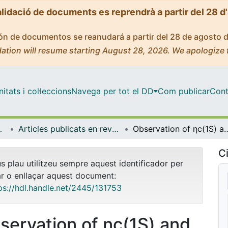
alidació de documents es reprendrà a partir del 28 d
ción de documentos se reanudará a partir del 28 de agosto 
ation will resume starting August 28, 2026. We apologize 
tats i col·leccions
Navega per tot el DD
Com publicar
Cont
trofísica
Articles publicats en revistes (Física Quàntica i Astrofísica)
Observation of ηc(1S) and ηc(2S) decays to K+K−π+
Ci
us plau utilitzeu sempre aquest identificador per
ar o enllaçar aquest document:
ps://hdl.handle.net/2445/131753
servation of ηc(1S) and