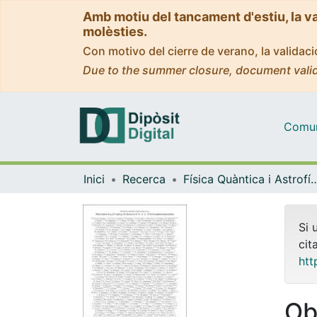
Amb motiu del tancament d'estiu, la v
molèsties.
Con motivo del cierre de verano, la valida
Due to the summer closure, document valid
Comuni
Inici
Recerca
Física Quàntica i As
Si 
cit
htt
Ob