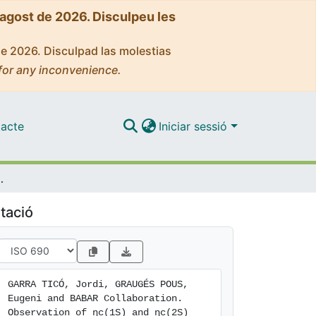
'agost de 2026. Disculpeu les
de 2026. Disculpad las molestias
for any inconvenience.
acte
Iniciar sessió
π−π0 in two-photon interactions
tació
GARRA TICÓ, Jordi, GRAUGÉS POUS, 
Eugeni and BABAR Collaboration. 
Observation of ηc(1S) and ηc(2S) 