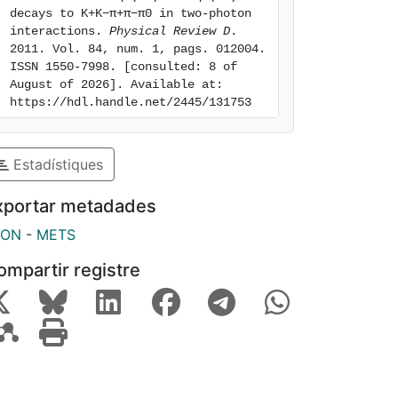
decays to K+K−π+π−π0 in two-photon 
interactions. 
Physical Review D
. 
2011. Vol. 84, num. 1, pags. 012004. 
ISSN 1550-7998. [consulted: 8 of 
August of 2026]. Available at: 
https://hdl.handle.net/2445/131753
Estadístiques
xportar metadades
SON
-
METS
ompartir registre