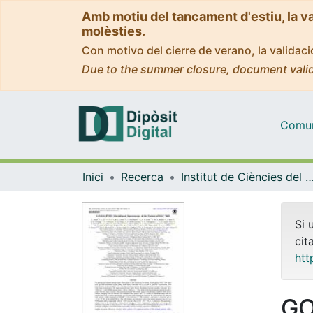
Amb motiu del tancament d'estiu, la v
molèsties.
Con motivo del cierre de verano, la valida
Due to the summer closure, document valid
Comuni
Inici
Recerca
Institut de Ciències del Cosmos (
Si 
cit
htt
GO