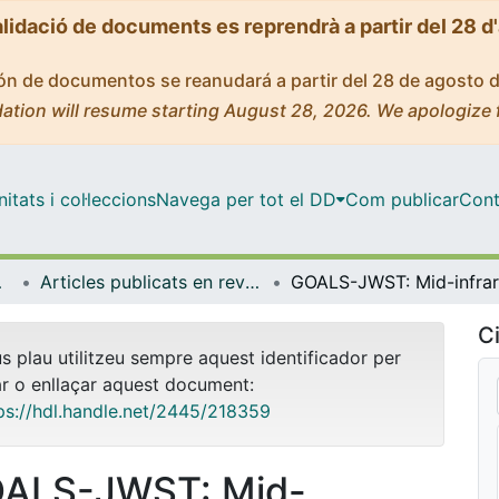
alidació de documents es reprendrà a partir del 28 d
ción de documentos se reanudará a partir del 28 de agosto 
ation will resume starting August 28, 2026. We apologize 
tats i col·leccions
Navega per tot el DD
Com publicar
Cont
ICCUB)
Articles publicats en revistes (Institut de Ciències del Cosmos (ICCUB))
Ci
us plau utilitzeu sempre aquest identificador per
ar o enllaçar aquest document:
ps://hdl.handle.net/2445/218359
ALS-JWST: Mid-