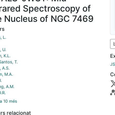
frared Spectroscopy of
e Nucleus of NGC 7469
rs
, L.
, U.
E
, K.L.
antos, T.
J
 A.S.
C
n, M.A.
J.
ng, A.M.
.R.
a 10 més
rs relacionat