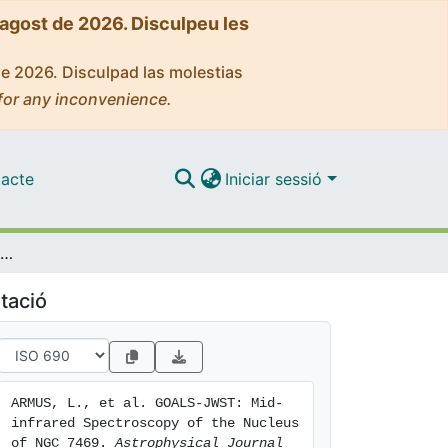
'agost de 2026. Disculpeu les
de 2026. Disculpad las molestias
for any inconvenience.
acte
Iniciar sessió
GOALS-JWST: Mid-infrared Spectroscopy of the Nucleus of NGC 7469
tació
ARMUS, L., et al. GOALS-JWST: Mid-
infrared Spectroscopy of the Nucleus 
of NGC 7469. 
Astrophysical Journal 