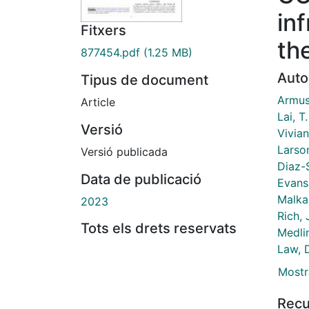
in
Fitxers
th
877454.pdf
(1.25 MB)
Auto
Tipus de document
Armus
Article
Lai, T.
Versió
Vivian
Larson
Versió publicada
Diaz-S
Data de publicació
Evans,
Malka
2023
Rich, 
Tots els drets reservats
Medli
Law, D
Mostr
Recu