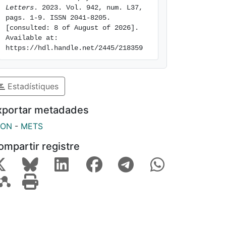
Letters
. 2023. Vol. 942, num. L37, 
pags. 1-9. ISSN 2041-8205. 
[consulted: 8 of August of 2026]. 
Available at: 
https://hdl.handle.net/2445/218359
Estadístiques
xportar metadades
SON
-
METS
ompartir registre