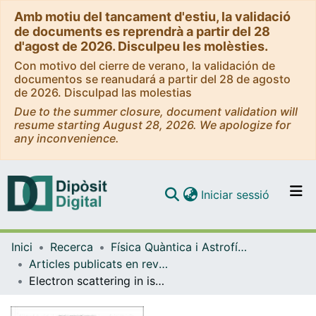
Amb motiu del tancament d'estiu, la validació
de documents es reprendrà a partir del 28
d'agost de 2026. Disculpeu les molèsties.
Con motivo del cierre de verano, la validación de
documentos se reanudará a partir del 28 de agosto
de 2026. Disculpad las molestias
Due to the summer closure, document validation will
resume starting August 28, 2026. We apologize for
any inconvenience.
(current)
Iniciar sessió
Comunitats i col·leccions
Inici
Recerca
Física Quàntica i Astrofísica
Navega per tot el DD
Articles publicats en revistes (Física Quàntica i Astrofísica)
Com publicar
Electron scattering in isotonic chains as a probe of the proton shell structure of unstable nuclei
Contacte