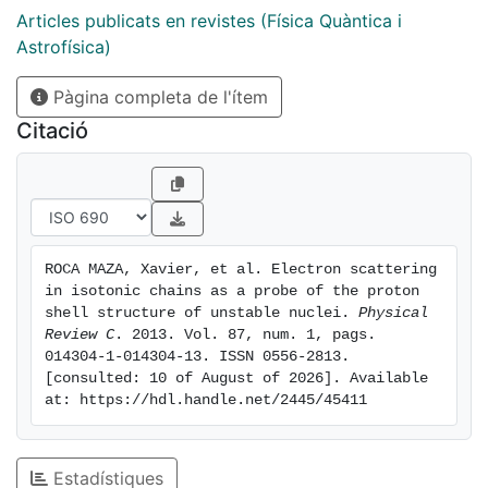
momentum transfer on the gross properties of the
Articles publicats en revistes (Física Quàntica i
charge density, we fit Helm model distributions to the
Astrofísica)
self-consistent mean-field densities. We find that the
Pàgina completa de l'ítem
changes shown by the electric charge form factor
along each isotonic chain are strongly correlated with
Citació
the underlying proton shell structure of the isotones.
We conclude that elastic electron scattering
experiments on isotones can provide valuable
information about the filling order and occupation of
the single-particle levels of protons.
ROCA MAZA, Xavier, et al. Electron scattering 
in isotonic chains as a probe of the proton 
shell structure of unstable nuclei. 
Physical 
Review C
. 2013. Vol. 87, num. 1, pags. 
014304-1-014304-13. ISSN 0556-2813. 
[consulted: 10 of August of 2026]. Available 
at: https://hdl.handle.net/2445/45411
Estadístiques