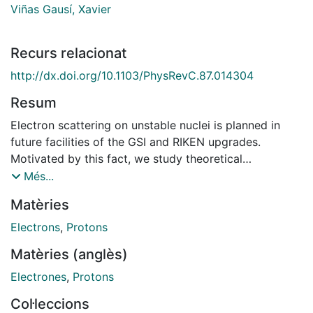
Viñas Gausí, Xavier
Recurs relacionat
http://dx.doi.org/10.1103/PhysRevC.87.014304
Resum
Electron scattering on unstable nuclei is planned in
future facilities of the GSI and RIKEN upgrades.
Motivated by this fact, we study theoretical
predictions for elastic electron scattering in the N=82,
Més...
N=50, and N=14 isotonic chains from very proton-
Matèries
deficient to very proton-rich isotones. We compute the
scattering observables by performing Dirac partial-
Electrons
,
Protons
wave calculations. The charge density of the nucleus is
Matèries (anglès)
obtained with a covariant nuclear mean-field model
that accounts for the low-energy electromagnetic
Electrones
,
Protons
structure of the nucleon. For the discussion of the
Col·leccions
dependence of scattering observables at low-