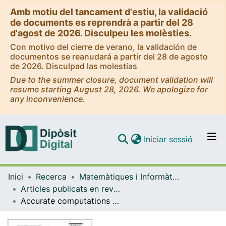
Amb motiu del tancament d'estiu, la validació
de documents es reprendrà a partir del 28
d'agost de 2026. Disculpeu les molèsties.
Con motivo del cierre de verano, la validación de
documentos se reanudará a partir del 28 de agosto
de 2026. Disculpad las molestias
Due to the summer closure, document validation will
resume starting August 28, 2026. We apologize for
any inconvenience.
(current)
Iniciar sessió
Comunitats i col·leccions
Inici
Recerca
Matemàtiques i Informàtica
Navega per tot el DD
Articles publicats en revistes (Matemàtiques i Informàtica)
Com publicar
Accurate computations up to break-down of quasi-periodic attractors in the dissipative spin-orbit problem
Contacte