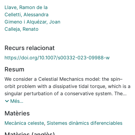
Llave, Ramon de la
Celletti, Alessandra
Gimeno i Alquézar, Joan
Calleja, Renato
Recurs relacionat
https://doi.org/10.1007/s00332-023-09988-w
Resum
We consider a Celestial Mechanics model: the spin–
orbit problem with a dissipative tidal torque, which is a
singular perturbation of a conservative system. The
goal of this paper is to show that it is possible to
Més...
maintain the accuracy and reliability of the
Matèries
computation of quasi-periodic attractors for
parameter values extremely close to the breakdown
Mecànica celeste
,
Sistemes dinàmics diferenciables
and, therefore, it is possible to obtain information on
Matèries (anglès)