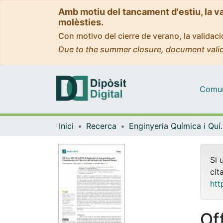
Amb motiu del tancament d'estiu, la v
molèsties.
Con motivo del cierre de verano, la valida
Due to the summer closure, document valid
Comuni
Inici
Recerca
Enginyeria Quí
Si 
cit
htt
Of