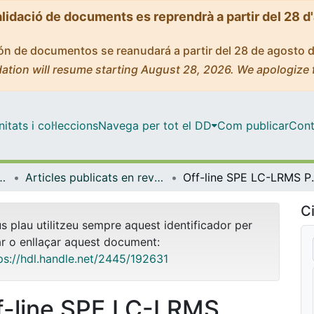
alidació de documents es reprendrà a partir del 28 d
ción de documentos se reanudará a partir del 28 de agosto 
ation will resume starting August 28, 2026. We apologize 
tats i col·leccions
Navega per tot el DD
Com publicar
Cont
mica i Química Analítica
Articles publicats en revistes (Enginyeria Química i Química Analítica)
Off-line SPE LC-LRMS Polyphenolic
Ci
us plau utilitzeu sempre aquest identificador per
ar o enllaçar aquest document:
ps://hdl.handle.net/2445/192631
f-line SPE LC-LRMS