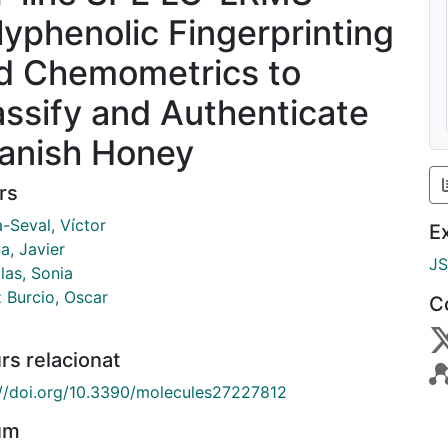
lyphenolic Fingerprinting
d Chemometrics to
assify and Authenticate
anish Honey
rs
-Seval, Víctor
E
a, Javier
J
las, Sonia
 Burcio, Oscar
C
rs relacionat
://doi.org/10.3390/molecules27227812
um