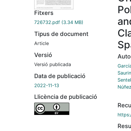
Po
Fitxers
an
726732.pdf
(3.34 MB)
Cl
Tipus de document
Sp
Article
Versió
Auto
Versió publicada
García
Saurin
Data de publicació
Sentel
2022-11-13
Núñez
Llicència de publicació
Recu
https
Res