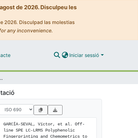
'agost de 2026. Disculpeu les
de 2026. Disculpad las molestias
for any inconvenience.
acte
Iniciar sessió
 Fingerprinting and Chemometrics to Classify and Authenticate Spanish Honey
tació
GARCÍA-SEVAL, Víctor, et al. Off-
line SPE LC-LRMS Polyphenolic 
Fingerprinting and Chemometrics to 