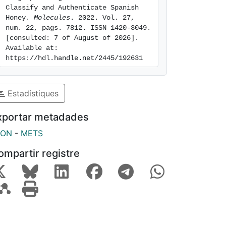
Classify and Authenticate Spanish 
Honey. 
Molecules
. 2022. Vol. 27, 
num. 22, pags. 7812. ISSN 1420-3049. 
[consulted: 7 of August of 2026]. 
Available at: 
https://hdl.handle.net/2445/192631
Estadístiques
xportar metadades
SON
-
METS
ompartir registre