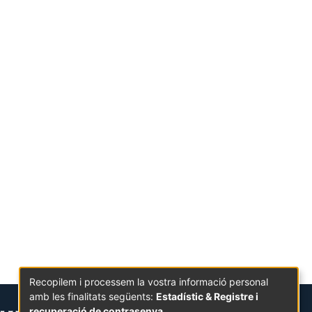
Recopilem i processem la vostra informació personal
amb les finalitats següents:
Estadístic & Registre i
recuperació de contrasenya