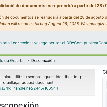
alidació de documents es reprendrà a partir del 28 d
ción de documentos se reanudará a partir del 28 de agosto 
ation will resume starting August 28, 2026. We apologize 
tats i col·leccions
Navega per tot el DD
Com publicar
Cont
Treballs Finals de Grau (TFG) - Comunicació Audiovisual
Desconexión
Ci
us plau utilitzeu sempre aquest identificador per
ar o enllaçar aquest document:
ps://hdl.handle.net/2445/106544
sconexión