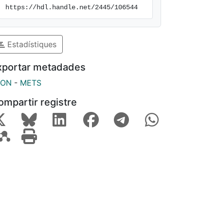
https://hdl.handle.net/2445/106544
Estadístiques
xportar metadades
SON
-
METS
ompartir registre