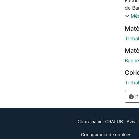
Facul
de Bar
Paula 
Més
Matè
Trebal
Matè
Bache
Col·
Treba
Pà
Coordinació:
CRAI UB
Avís l
Configuració de cookies