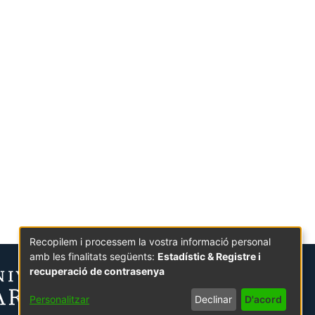
Recopilem i processem la vostra informació personal
amb les finalitats següents:
Estadístic & Registre i
recuperació de contrasenya
Personalitzar
Declinar
D'acord