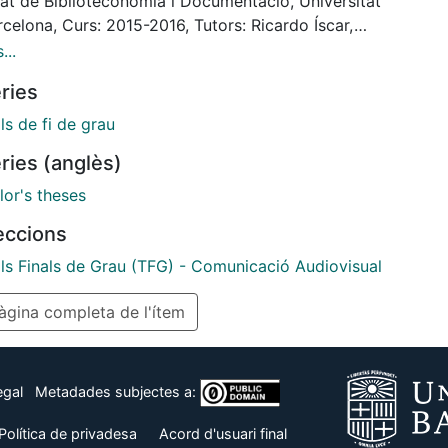
tat de Biblioteconomia i Documentació, Universitat
celona, Curs: 2015-2016, Tutors: Ricardo Íscar,
Ortiz.
...
ries
ls de fi de grau
ries (anglès)
lor's theses
leccions
lls Finals de Grau (TFG) - Comunicació Audiovisual
gina completa de l'ítem
egal
Metadades subjectes a:
Política de privadesa
Acord d'usuari final