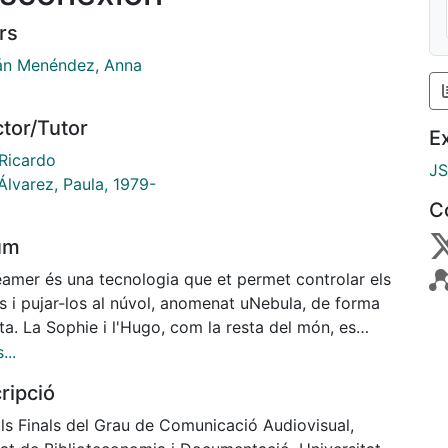
rs
án Menéndez, Anna
ctor/Tutor
E
 Ricardo
J
Álvarez, Paula, 1979-
C
um
eamer és una tecnologia que et permet controlar els
s i pujar-los al núvol, anomenat uNebula, de forma
ta. La Sophie i l'Hugo, com la resta del món, es
n afectats quan l'empresa uDream decideix cobrar
...
roducte.
ripció
lls Finals del Grau de Comunicació Audiovisual,