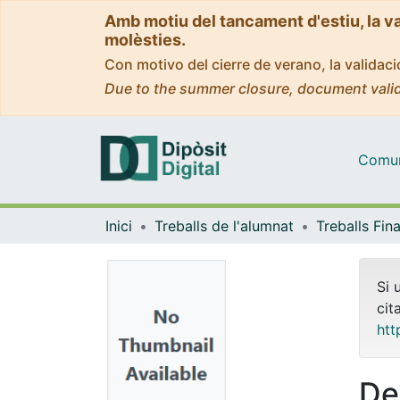
Amb motiu del tancament d'estiu, la v
molèsties.
Con motivo del cierre de verano, la valida
Due to the summer closure, document valid
Comuni
Inici
Treballs de l'alumnat
Si 
cit
htt
De