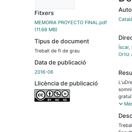
Auto
Fitxers
Catal
MEMORIA PROYECTO FINAL.pdf
(11.68 MB)
Dire
Tipus de document
Íscar,
Treball de fi de grau
Ortiz 
Data de publicació
2016-06
Res
L'uDr
Llicència de publicació
somni
gratuï
veura
Més
pel p
Desc
Treba