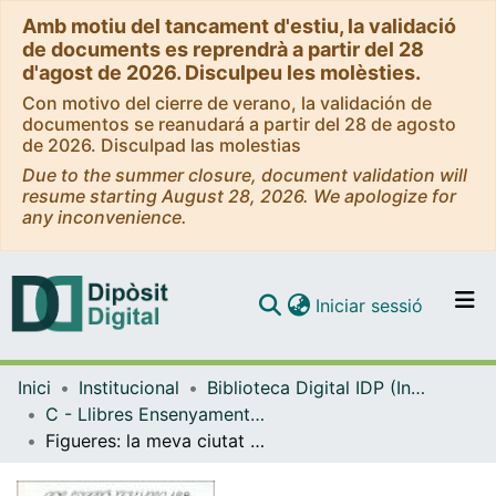
Amb motiu del tancament d'estiu, la validació
de documents es reprendrà a partir del 28
d'agost de 2026. Disculpeu les molèsties.
Con motivo del cierre de verano, la validación de
documentos se reanudará a partir del 28 de agosto
de 2026. Disculpad las molestias
Due to the summer closure, document validation will
resume starting August 28, 2026. We apologize for
any inconvenience.
(current)
Iniciar sessió
Comunitats i col·leccions
Inici
Institucional
Biblioteca Digital IDP (Institut de Desenvolupament Professional)
Navega per tot el DD
C - Llibres Ensenyament general i caràcter institucional (IDP)
Com publicar
Figueres: la meva ciutat : treball didàctic per al coneixement de Figueres : nivell 2on EGB
Contacte