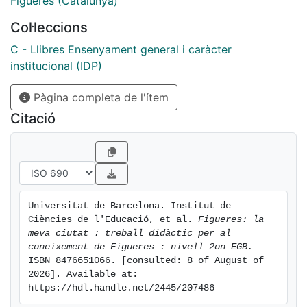
Figueres (Catalunya)
limita a la família i l'escola.
Col·leccions
Pretenem dones que coneguin, comprenguin i visquin
la realitat que
C - Llibres Ensenyament general i caràcter
els envolta.
institucional (IDP)
Pàgina completa de l'ítem
Citació
Universitat de Barcelona. Institut de 
Ciències de l'Educació, et al. 
Figueres: la 
meva ciutat : treball didàctic per al 
coneixement de Figueres : nivell 2on EGB.
ISBN 8476651066. [consulted: 8 of August of 
2026]. Available at: 
https://hdl.handle.net/2445/207486