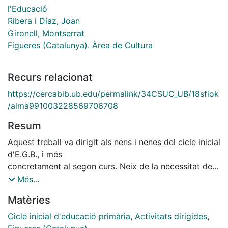
l'Educació
Ribera i Díaz, Joan
Gironell, Montserrat
Figueres (Catalunya). Àrea de Cultura
Recurs relacionat
https://cercabib.ub.edu/permalink/34CSUC_UB/18sfiok
/alma991003228569706708
Resum
Aquest treball va dirigit als nens i nenes del cicle inicial
d'E.G.B., i més
concretament al segon curs. Neix de la necessitat de
donar a coneixer al nen
Més...
el medi en el qua! viu.
Matèries
Als pobles petits els nens dominen tot allo que els
envolta, pero la
Cicle inicial d'educació primària
,
Activitats dirigides
,
ciutat escapa a les seves mans, i la seva relació es