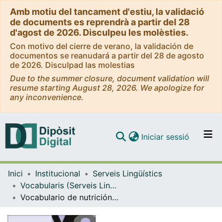
Amb motiu del tancament d'estiu, la validació
de documents es reprendrà a partir del 28
d'agost de 2026. Disculpeu les molèsties.
Con motivo del cierre de verano, la validación de
documentos se reanudará a partir del 28 de agosto
de 2026. Disculpad las molestias
Due to the summer closure, document validation will
resume starting August 28, 2026. We apologize for
any inconvenience.
(current)
Iniciar sessió
Comunitats i col·leccions
Inici
Institucional
Serveis Lingüístics
Navega per tot el DD
Vocabularis (Serveis Lingüístics)
Com publicar
Vocabulario de nutrición y dietética
Contacte