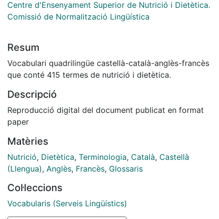
Centre d'Ensenyament Superior de Nutrició i Dietètica.
Comissió de Normalització Lingüística
Resum
Vocabulari quadrilingüe castellà-català-anglès-francès
que conté 415 termes de nutrició i dietètica.
Descripció
Reproducció digital del document publicat en format
paper
Matèries
Nutrició
,
Dietètica
,
Terminologia
,
Català
,
Castellà
(Llengua)
,
Anglès
,
Francès
,
Glossaris
Col·leccions
Vocabularis (Serveis Lingüístics)