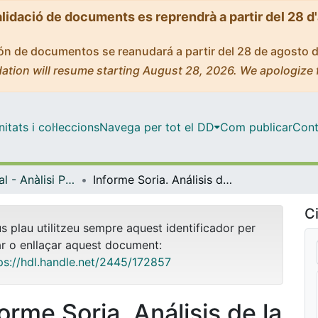
alidació de documents es reprendrà a partir del 28 d
ción de documentos se reanudará a partir del 28 de agosto 
ation will resume starting August 28, 2026. We apologize 
tats i col·leccions
Navega per tot el DD
Com publicar
Cont
Màster Oficial - Anàlisi Política i Assessoria Institucional
Informe Soria. Análisis de la despoblación rural para mejorar la acción pública
Ci
us plau utilitzeu sempre aquest identificador per
ar o enllaçar aquest document:
ps://hdl.handle.net/2445/172857
orme Soria. Análisis de la