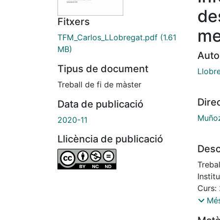
de
Fitxers
me
TFM_Carlos_LLobregat.pdf
(1.61
MB)
Auto
Tipus de document
Llobr
Treball de fi de màster
Dire
Data de publicació
Muñoz
2020-11
Llicència de publicació
Desc
Trebal
Instit
Curs:
María
Més