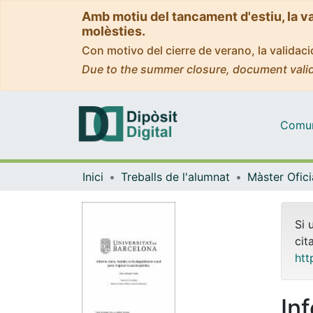
Amb motiu del tancament d'estiu, la v
molèsties.
Con motivo del cierre de verano, la valida
Due to the summer closure, document valid
Comuni
Inici
Treballs de l'alumnat
Si 
cit
htt
Inf