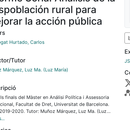
spoblación rural para
jorar la acción pública
rs
egat Hurtado, Carlos
E
ctor/Tutor
J
 Márquez, Luz Ma. (Luz María)
C
ripció
ls finals del Màster en Análisi Política i Assessoria
ucional, Facultat de Dret, Universitat de Barcelona.
 2019-2020. Tutor: Muñoz Márquez, Luz Ma. (Luz
)
...