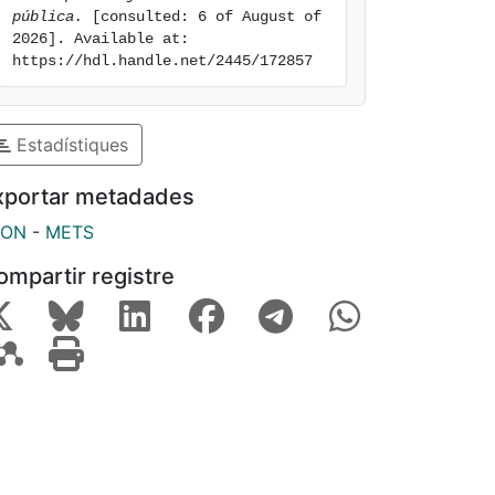
pública.
 [consulted: 6 of August of 
2026]. Available at: 
https://hdl.handle.net/2445/172857
Estadístiques
xportar metadades
SON
-
METS
ompartir registre