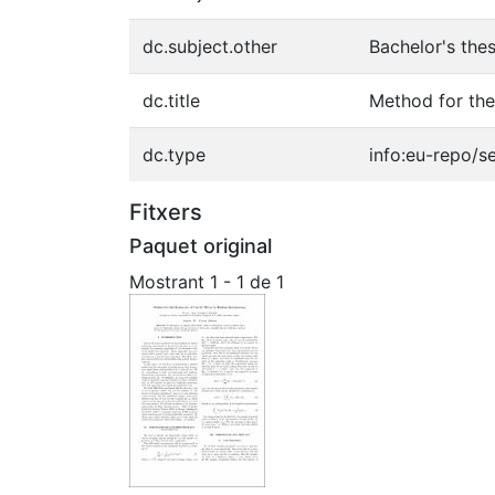
dc.subject.other
Bachelor's the
dc.title
Method for the
dc.type
info:eu-repo/s
Fitxers
Paquet original
Mostrant
1 - 1 de 1