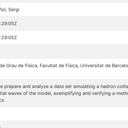
ol, Sergi
:29:05Z
:29:05Z
 de Grau de Física, Facultat de Física, Universitat de Barcel
we prepare and analyze a data set simulating a hadron colli
rtial waves of the model, exemplifying and verifying a meth
cs
f