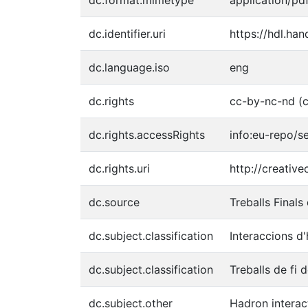
dc.identifier.uri
https://hdl.ha
dc.language.iso
eng
dc.rights
cc-by-nc-nd (c
dc.rights.accessRights
info:eu-repo/
dc.rights.uri
http://creativ
dc.source
Treballs Finals
dc.subject.classification
Interaccions d
dc.subject.classification
Treballs de fi 
dc.subject.other
Hadron interac