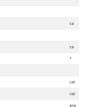
ca
ca
*
cat
cat
eng