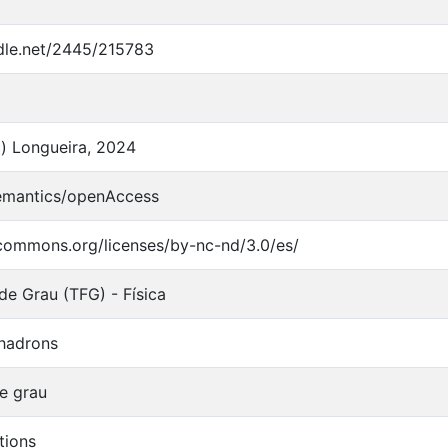
ndle.net/2445/215783
) Longueira, 2024
semantics/openAccess
ecommons.org/licenses/by-nc-nd/3.0/es/
 de Grau (TFG) - Física
'hadrons
de grau
tions