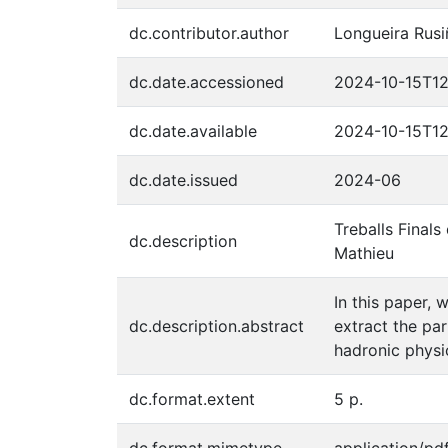
dc.contributor.author
Longueira Rusiñ
dc.date.accessioned
2024-10-15T12
dc.date.available
2024-10-15T12
dc.date.issued
2024-06
Treballs Finals
dc.description
Mathieu
In this paper, 
dc.description.abstract
extract the pa
hadronic physi
dc.format.extent
5 p.
dc.format.mimetype
application/pd