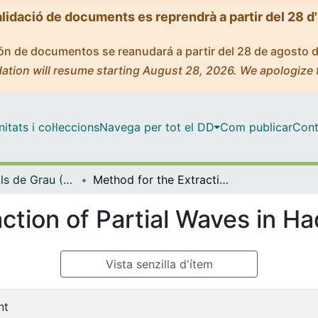
alidació de documents es reprendrà a partir del 28 d
ción de documentos se reanudará a partir del 28 de agosto 
ation will resume starting August 28, 2026. We apologize 
tats i col·leccions
Navega per tot el DD
Com publicar
Cont
Treballs Finals de Grau (TFG) - Física
Method for the Extraction of Partial Waves in Hadron Spectroscopy
action of Partial Waves in 
Vista senzilla d'ítem
nt