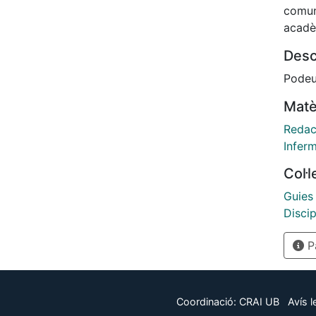
comuni
acadè
Desc
Podeu 
Matè
Redacc
Inferm
Col·
Guies 
Discip
Pà
Coordinació:
CRAI UB
Avís l