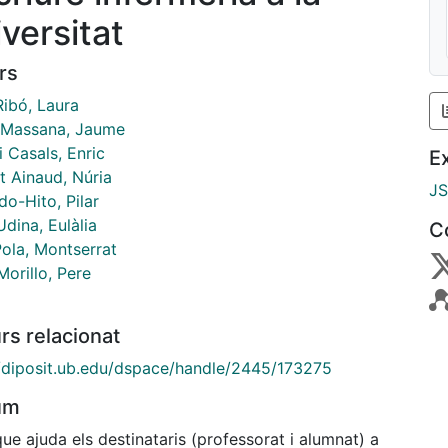
iversitat
rs
Ribó, Laura
 Massana, Jaume
i Casals, Enric
E
t Ainaud, Núria
J
o-Hito, Pilar
dina, Eulàlia
C
Pola, Montserrat
orillo, Pere
rs relacionat
//diposit.ub.edu/dspace/handle/2445/173275
um
ue ajuda els destinataris (professorat i alumnat) a