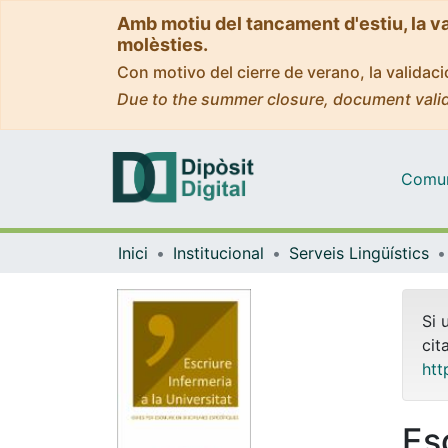
Amb motiu del tancament d'estiu, la v
molèsties.
Con motivo del cierre de verano, la valida
Due to the summer closure, document valid
Comuni
Inici
Institucional
Serveis Lingüístics
Si 
cit
htt
Esc