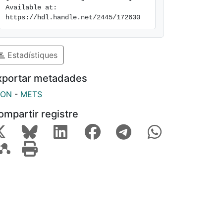
Available at: 
https://hdl.handle.net/2445/172630
Estadístiques
xportar metadades
SON
-
METS
ompartir registre