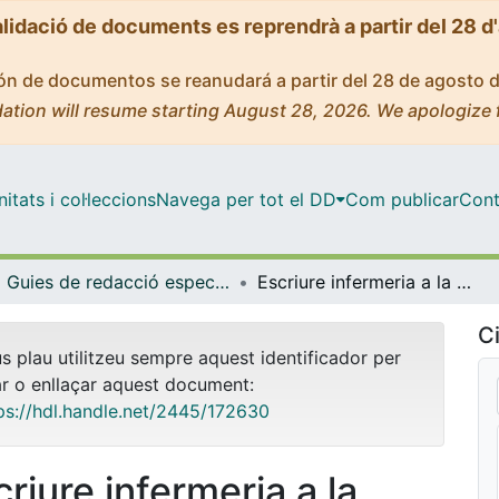
alidació de documents es reprendrà a partir del 28 d
ción de documentos se reanudará a partir del 28 de agosto 
ation will resume starting August 28, 2026. We apologize 
tats i col·leccions
Navega per tot el DD
Com publicar
Cont
Guies de redacció especialitzada: Guies per Escriure en Disciplines Específiques (Serveis Lingüístics)
Escriure infermeria a la universitat
Ci
us plau utilitzeu sempre aquest identificador per
ar o enllaçar aquest document:
ps://hdl.handle.net/2445/172630
riure infermeria a la