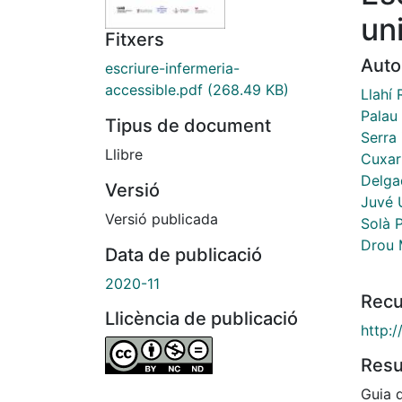
un
Fitxers
Auto
escriure-infermeria-
accessible.pdf
(268.49 KB)
Llahí 
Palau
Tipus de document
Serra 
Llibre
Cuxar
Delgad
Versió
Juvé U
Versió publicada
Solà 
Drou M
Data de publicació
2020-11
Recu
Llicència de publicació
http:
Res
Guia q