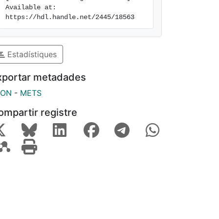
Available at: 
https://hdl.handle.net/2445/18563
Estadístiques
xportar metadades
SON
-
METS
ompartir registre