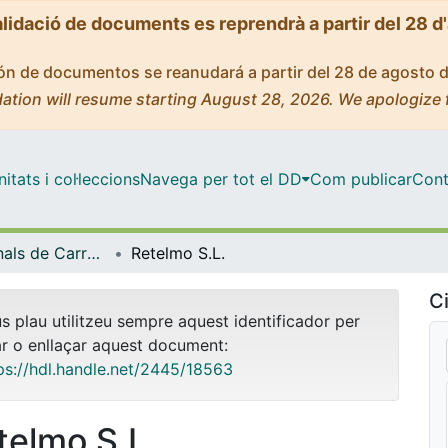
alidació de documents es reprendrà a partir del 28 d
ción de documentos se reanudará a partir del 28 de agosto 
ation will resume starting August 28, 2026. We apologize 
tats i col·leccions
Navega per tot el DD
Com publicar
Cont
Projectes Finals de Carrera - Relacions Laborals
Retelmo S.L.
Ci
us plau utilitzeu sempre aquest identificador per
ar o enllaçar aquest document:
ps://hdl.handle.net/2445/18563
telmo S.L.