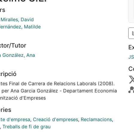
rs
Miralles, David
Fernández, Matilde
ctor/Tutor
E
a González, Ana
J
C
ripció
tes Final de Carrera de Relacions Laborals (2008).
it per Ana Garcia González - Departament Economia
anització d'Empreses
ries
cte d'empresa
,
Creació d'empreses
,
Reclamacions
,
,
Treballs de fi de grau