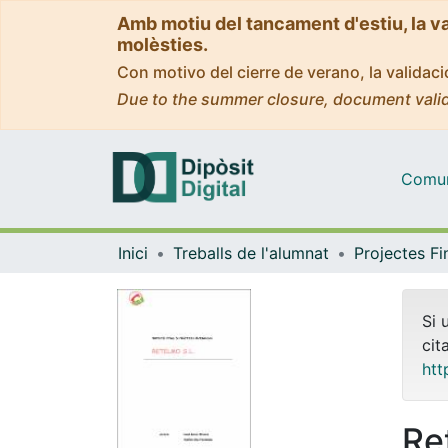
Amb motiu del tancament d'estiu, la v
molèsties.
Con motivo del cierre de verano, la valida
Due to the summer closure, document valid
Comuni
Inici
Treballs de l'alumnat
Si 
cit
htt
Re