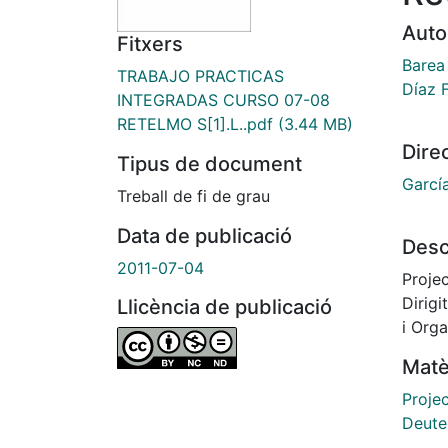
Auto
Fitxers
Barea 
TRABAJO PRACTICAS
Díaz 
INTEGRADAS CURSO 07-08
RETELMO S[1].L..pdf
(3.44 MB)
Dire
Tipus de document
Garcí
Treball de fi de grau
Data de publicació
Desc
2011-07-04
Projec
Dirig
Llicència de publicació
i Org
Matè
Proje
Deute