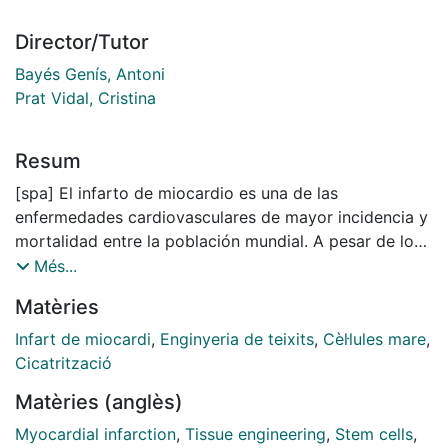
Director/Tutor
Bayés Genís, Antoni
Prat Vidal, Cristina
Resum
[spa] El infarto de miocardio es una de las
enfermedades cardiovasculares de mayor incidencia y
mortalidad entre la población mundial. A pesar de los
diferentes tratamientos empleados, a día de hoy
Més...
ninguno de ellos consigue revertir las secuelas
Matèries
postinfarto ni una completa recuperación de la función
cardíaca. En este sentido, la ingeniería tisular cardíaca
Infart de miocardi
,
Enginyeria de teixits
,
Cèl·lules mare
,
se presenta como una alternativa válida a las terapias
Cicatrització
actuales, combinando el uso de matrices de soporte
Matèries (anglès)
con células terapéuticas. Sin embargo, la elección
tanto de la matriz como del linaje celular óptimos aún
Myocardial infarction
,
Tissue engineering
,
Stem cells
,