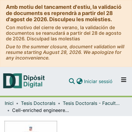
Amb motiu del tancament d'estiu, la validació
de documents es reprendrà a partir del 28
d'agost de 2026. Disculpeu les molèsties.
Con motivo del cierre de verano, la validación de
documentos se reanudará a partir del 28 de agosto
de 2026. Disculpad las molestias
Due to the summer closure, document validation will
resume starting August 28, 2026. We apologize for
any inconvenience.
(current)
Iniciar sessió
Comunitats i col·leccions
Inici
Tesis Doctorals
Tesis Doctorals - Facultat - Medicina
Navega per tot el DD
Cell-enriched engineered cardiac grafts improve heart function and promote cardiac regeneration: a novel therapy for myocardial infarction
Com publicar
Contacte