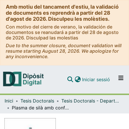
Amb motiu del tancament d'estiu, la validació
de documents es reprendrà a partir del 28
d'agost de 2026. Disculpeu les molèsties.
Con motivo del cierre de verano, la validación de
documentos se reanudará a partir del 28 de agosto
de 2026. Disculpad las molestias
Due to the summer closure, document validation will
resume starting August 28, 2026. We apologize for
any inconvenience.
(current)
Iniciar sessió
Comunitats i col·leccions
Inici
Tesis Doctorals
Tesis Doctorals - Departament - Electricitat i Electrònica
Navega per tot el DD
Plasma de silà amb confinament electrostàtic per a la obtenció de silici amorf hidrogenat
Com publicar
Contacte