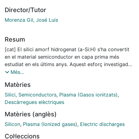
Director/Tutor
Morenza Gil, José Luis
Resum
[cat] El silici amorf hidrogenat (a-Si:H) s’ha convertit
en el material semiconductor en capa prima més
estudiat en els últims anys. Aquest esforç investigador
està en gran part motivat pel gran nombre
Més...
d’aplicacions industrial, com ara les cèl·lules solars en
Matèries
capa prima i baix preu de producció, les matrius de
transistors d’efecte de camp per al direccionament de
Silici
,
Semiconductors
,
Plasma (Gasos ionitzats)
,
pantalles planes, la nova generació de sensors
Descàrregues elèctriques
d’imatge, fotoreceptors per fotocopiadores i
Matèries (anglès)
impressores làser... El primer silici amorf amb bones
propietats semiconductores s’aconseguí el 1969, en
Silicon
,
Plasma (Ionized gases)
,
Electric discharges
desenvolupar-se una nova tècnica per a dipositar silici
Col·leccions
amorf mitjançant una descàrrega elèctrica en gas silà