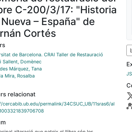
ibre C-200/3/17: "Historia
 Nueva – España" de
rnán Cortés
rs
sitat de Barcelona. CRAI Taller de Restauració
 i Sallent, Domènec
E
des Márquez, Tana
J
a Mira, Rosalba
C
rs relacionat
://cercabib.ub.edu/permalink/34CSUC_UB/11sras6/al
1003321839706708
um
ncipal alteració que pateix el llibre són les