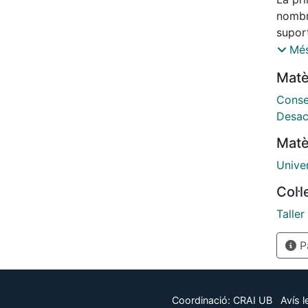
nombr
supor
cosit
Més
facilit
Matè
Conser
Desac
Matè
Univer
Col·
Talle
Pà
Coordinació:
CRAI UB
Avís l