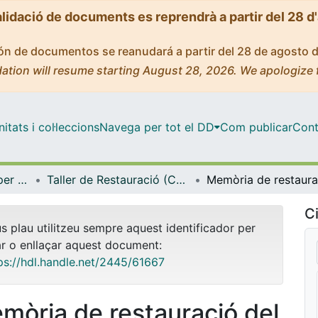
alidació de documents es reprendrà a partir del 28 d
ción de documentos se reanudará a partir del 28 de agosto 
ation will resume starting August 28, 2026. We apologize 
tats i col·leccions
Navega per tot el DD
Com publicar
Cont
Centre de Recursos per a l'Aprenentatge i la Investigació (CRAI-UB) - Institucional
Taller de Restauració (CRAI-UB)
Ci
us plau utilitzeu sempre aquest identificador per
ar o enllaçar aquest document:
ps://hdl.handle.net/2445/61667
mòria de restauració del