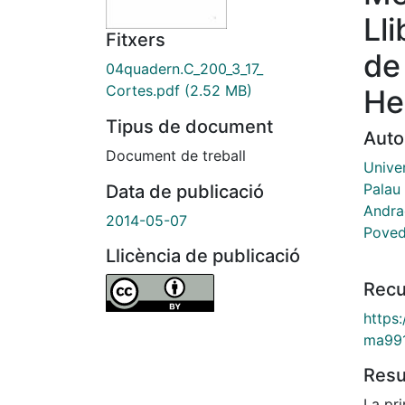
Ll
Fitxers
de
04quadern.C_200_3_17_
Cortes.pdf
(2.52 MB)
He
Tipus de document
Auto
Document de treball
Univer
Palau
Data de publicació
Andra
2014-05-07
Poved
Llicència de publicació
Recu
https
ma99
Res
La pri