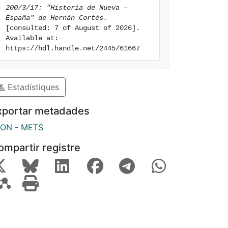
200/3/17: "Historia de Nueva – 
España" de Hernán Cortés.
[consulted: 7 of August of 2026]. 
Available at: 
https://hdl.handle.net/2445/61667
Estadístiques
xportar metadades
SON
-
METS
ompartir registre