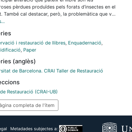
oses pèrdues produïdes pels forats d’insectes en el
t. També cal destacar, però, la problemàtica que ve
 en forma de dent de gos, el qual impedeix obrir amb
...
at el llibre.
ries
vació i restauració de llibres
,
Enquadernació
,
idificació
,
Paper
ries (anglès)
sitat de Barcelona. CRAI Taller de Restauració
leccions
r de Restauració (CRAI-UB)
gina completa de l'ítem
egal
Metadades subjectes a: