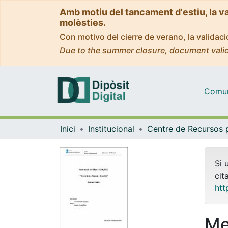
Amb motiu del tancament d'estiu, la v
molèsties.
Con motivo del cierre de verano, la valida
Due to the summer closure, document valid
Comuni
Inici
Institucional
Si 
cit
htt
Me