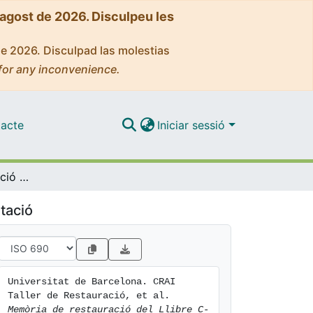
'agost de 2026. Disculpeu les
de 2026. Disculpad las molestias
for any inconvenience.
acte
Iniciar sessió
Memòria de restauració del Llibre C-200/3/17: "Historia de Nueva – España" de Hernán Cortés
tació
Universitat de Barcelona. CRAI 
Taller de Restauració, et al. 
Memòria de restauració del Llibre C-