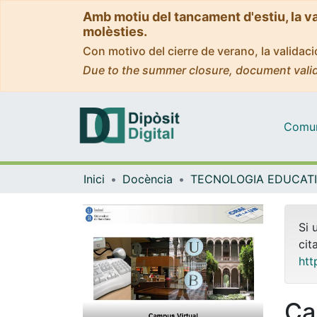
Amb motiu del tancament d'estiu, la v
molèsties.
Con motivo del cierre de verano, la valida
Due to the summer closure, document valid
Comuni
Inici
Docència
Si 
cit
htt
Ca