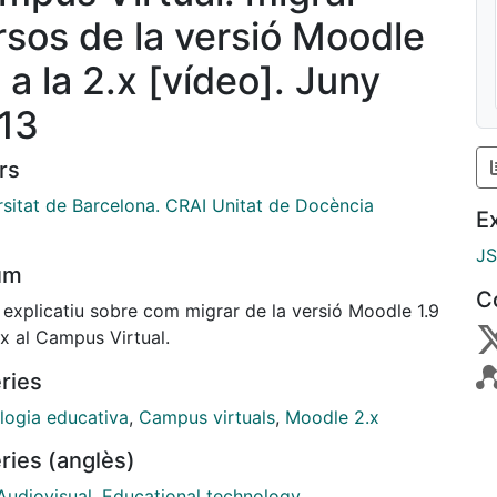
rsos de la versió Moodle
 a la 2.x [vídeo]. Juny
13
rs
rsitat de Barcelona. CRAI Unitat de Docència
E
J
um
C
 explicatiu sobre com migrar de la versió Moodle 1.9
.x al Campus Virtual.
ries
logia educativa
,
Campus virtuals
,
Moodle 2.x
ries (anglès)
Audiovisual
,
Educational technology