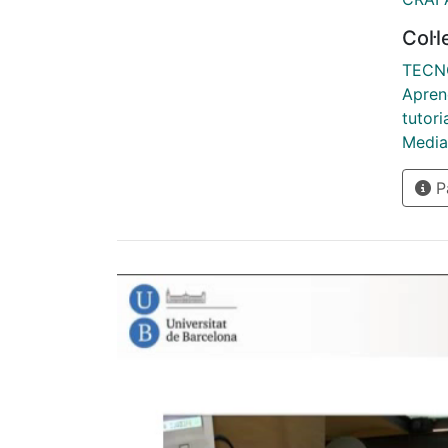
Col·
TECN
Aprene
tutori
Media
Pà