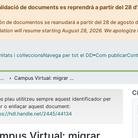
alidació de documents es reprendrà a partir del 28 d
ción de documentos se reanudará a partir del 28 de agosto 
ation will resume starting August 28, 2026. We apologize 
tats i col·leccions
Navega per tot el DD
Com publicar
Cont
TECNOLOGIA EDUCATIVA (TAC/TIC)
Campus Virtual: migrar cursos de la versió Moodle 1.9 a la 2.x [vídeo]. Juny 2013
Ci
us plau utilitzeu sempre aquest identificador per
ar o enllaçar aquest document:
ps://hdl.handle.net/2445/44134
mpus Virtual: migrar