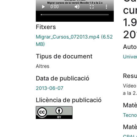
cu
1.9
Fitxers
20
Migrar_Cursos_072013.mp4
(6.52
MB)
Auto
Tipus de document
Unive
Altres
Res
Data de publicació
Vídeo
2013-06-07
a la 2
Llicència de publicació
Matè
Tecno
Matè
CRAI 