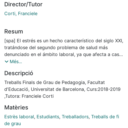
Director/Tutor
Corti, Franciele
Resum
[spa] El estrés es un hecho característico del siglo XXI,
tratándose del segundo problema de salud más
denunciado en el ámbito laboral, ya que afecta a casi
uno de cada cuatro trabajadores de la UE. Teniendo
Més...
en cuenta que España es un país en el que muchos
Descripció
jóvenes compaginan estudios y trabajo, el presente
estudio por encuesta analiza, a través de una
Treballs Finals de Grau de Pedagogia, Facultat
metodología cuantitativa, el estrés laboral que sufren
d'Educació, Universitat de Barcelona, Curs:2018-2019
los estudiantes de Pedagogía de la Universidad de
,Tutora: Franciele Corti
Barcelona (UB), en diferentes niveles. De igual modo,
Matèries
también se han recogido los principales estresores
que causan dicho estrés laboral; aspectos de la
Estrès laboral
,
Estudiants
,
Treballadors
,
Treballs de fi
personalidad, demandas de trabajo y combinación de
de grau