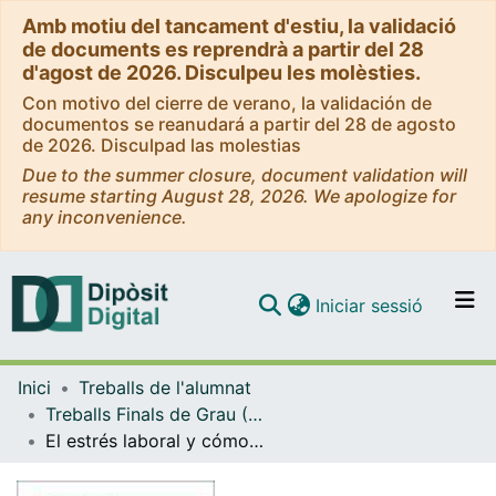
Amb motiu del tancament d'estiu, la validació
de documents es reprendrà a partir del 28
d'agost de 2026. Disculpeu les molèsties.
Con motivo del cierre de verano, la validación de
documentos se reanudará a partir del 28 de agosto
de 2026. Disculpad las molestias
Due to the summer closure, document validation will
resume starting August 28, 2026. We apologize for
any inconvenience.
(current)
Iniciar sessió
Comunitats i col·leccions
Inici
Treballs de l'alumnat
Navega per tot el DD
Treballs Finals de Grau (TFG) - Pedagogia
Com publicar
El estrés laboral y cómo afecta a la vida académica de los estudiantes de Pedagogía de la Universidad de Barcelona
Contacte