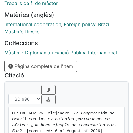
relationships established by Brazil regarding two
Treballs de fi de màster
former Portuguese colonies in Africa –Angola and
Matèries (anglès)
Mozambique- under the South-South Co-operation
model. Throughout this document, historical, cultural
International cooperation
,
Foreign policy
,
Brazil
,
and economic relations would be analysed concerning
Master's theses
the mentioned countries, as well as some of the most
Col·leccions
relevant investments and assistance programmes. All
of this contributes to the aim of strengthening the
Màster - Diplomàcia i Funció Pública Internacional
structures and capacities of those countries, in order
to promote economic integration and to homogenize
Pàgina completa de l'ítem
the bargaining power of developing countries.
Citació
MESTRE ROVIRA, Alejandro. 
La Cooperación de 
Brasil con las ex colonias portuguesas en 
África: ¿Un buen ejemplo de Cooperación Sur-
Sur?.
 [consulted: 6 of August of 2026]. 