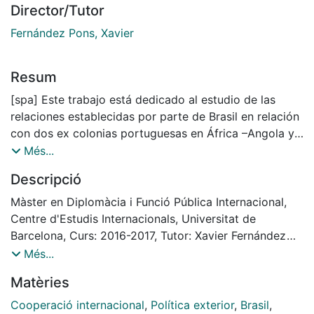
Director/Tutor
Fernández Pons, Xavier
Resum
[spa] Este trabajo está dedicado al estudio de las
relaciones establecidas por parte de Brasil en relación
con dos ex colonias portuguesas en África –Angola y
Mozambique- bajo el modelo de Cooperación Sur-Sur.
Més...
A lo largo del documento se analizan las relaciones
Descripció
históricas, culturales y económicas entre dichos
países, así como algunas de las inversiones y
Màster en Diplomàcia i Funció Pública Internacional,
programas de ayuda más relevantes. Todo ello ha
Centre d'Estudis Internacionals, Universitat de
contribuido a fortalecer las estructuras y mejorar las
Barcelona, Curs: 2016-2017, Tutor: Xavier Fernández
capacidades de estos países, promover su integración
Pons
Més...
económica y homogeneizar el poder negociador de
Matèries
los países en desarrollo.
[eng] This work is devoted to the study of the
Cooperació internacional
,
Política exterior
,
Brasil
,