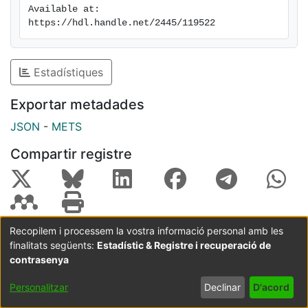
Available at: 
https://hdl.handle.net/2445/119522
Estadístiques
Exportar metadades
JSON
-
METS
Compartir registre
Recopilem i processem la vostra informació personal amb les
finalitats següents:
Estadístic & Registre i recuperació de
Coordinació:
CRAI UB
Avís legal
Metadades
subjectes a:
contrasenya
Configuració
Política de
Acord
Personalitzar
Declinar
D'acord
de cookies
privadesa
d'usuari
final