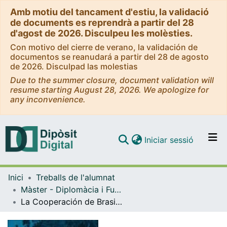
Amb motiu del tancament d'estiu, la validació
de documents es reprendrà a partir del 28
d'agost de 2026. Disculpeu les molèsties.
Con motivo del cierre de verano, la validación de
documentos se reanudará a partir del 28 de agosto
de 2026. Disculpad las molestias
Due to the summer closure, document validation will
resume starting August 28, 2026. We apologize for
any inconvenience.
(current)
Iniciar sessió
Comunitats i col·leccions
Inici
Treballs de l'alumnat
Navega per tot el DD
Màster - Diplomàcia i Funció Pública Internacional
Com publicar
La Cooperación de Brasil con las ex colonias portuguesas en África: ¿Un buen ejemplo de Cooperación Sur-Sur?
Contacte