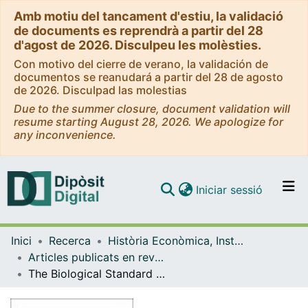
Amb motiu del tancament d'estiu, la validació
de documents es reprendrà a partir del 28
d'agost de 2026. Disculpeu les molèsties.
Con motivo del cierre de verano, la validación de
documentos se reanudará a partir del 28 de agosto
de 2026. Disculpad las molestias
Due to the summer closure, document validation will
resume starting August 28, 2026. We apologize for
any inconvenience.
(current)
Iniciar sessió
Comunitats i col·leccions
Inici
Recerca
Història Econòmica, Institucions, Política i Economia Mundial
Navega per tot el DD
Articles publicats en revistes (Història Econòmica, Institucions, Política i Economia Mundial)
Com publicar
The Biological Standard of Living in Nineteenth-Century Industrial Catalonia: A Case Study
Contacte