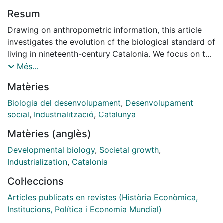
Resum
Drawing on anthropometric information, this article
investigates the evolution of the biological standard of
living in nineteenth-century Catalonia. We focus on the
city of Igualada, one of Catalonia's main textile
Més...
centres in the early part of the century. The results
Matèries
show a decline in the height of males born between
the 1830s and the 1860s, the period in which factory-
Biologia del desenvolupament
,
Desenvolupament
based industrialisation emerged and became
social
,
Industrialització
,
Catalunya
consolidated. The article also suggests that height
Matèries (anglès)
inequality rose during the third quarter of the
nineteenth century. The empirical evidence gathered
Developmental biology
,
Societal growth
,
provides further support for the pessimistic view of
Industrialization
,
Catalonia
the evolution of the standard of living during the early
Col·leccions
stages of industrialisation.
Articles publicats en revistes (Història Econòmica,
Institucions, Política i Economia Mundial)