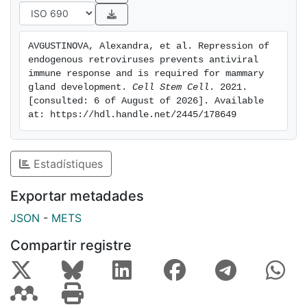
Thus, altering the chromatin accessibility of retroviral
elements disrupts mammary gland development and
stem cell activity through both cell-autonomous and
AVGUSTINOVA, Alexandra, et al. Repression of 
non-autonomous mechanisms.
endogenous retroviruses prevents antiviral 
immune response and is required for mammary 
gland development. 
Cell Stem Cell
. 2021. 
[consulted: 6 of August of 2026]. Available 
at: https://hdl.handle.net/2445/178649
Estadístiques
Exportar metadades
JSON
-
METS
Compartir registre