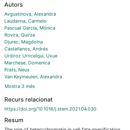
Autors
Avgustinova, Alexandra
Laudanna, Carmelo
Pascual García, Mónica
Rovira, Quirze
Djurec, Magdolna
Castellanos, Andrés
Urdiroz Urricelqui, Uxue
Marchese, Domenica
Prats, Neus
Van Keymeulen, Alexandra
Mostra 3 més
Recurs relacionat
https://doi.org/10.1016/j.stem.2021.04.030
Resum
The role of heterochromatin in cell fate specification