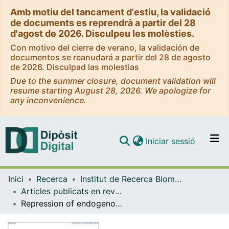
Amb motiu del tancament d'estiu, la validació
de documents es reprendrà a partir del 28
d'agost de 2026. Disculpeu les molèsties.
Con motivo del cierre de verano, la validación de
documentos se reanudará a partir del 28 de agosto
de 2026. Disculpad las molestias
Due to the summer closure, document validation will
resume starting August 28, 2026. We apologize for
any inconvenience.
(current)
Iniciar sessió
Comunitats i col·leccions
Inici
Recerca
Institut de Recerca Biomèdica (IRB Barcelona)
Navega per tot el DD
Articles publicats en revistes (Institut de Recerca Biomèdica (IRB Barcelona))
Com publicar
Repression of endogenous retroviruses prevents antiviral immune response and is required for mammary gland development
Contacte