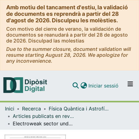
Amb motiu del tancament d'estiu, la validació
de documents es reprendrà a partir del 28
d'agost de 2026. Disculpeu les molèsties.
Con motivo del cierre de verano, la validación de
documentos se reanudará a partir del 28 de agosto
de 2026. Disculpad las molestias
Due to the summer closure, document validation will
resume starting August 28, 2026. We apologize for
any inconvenience.
(current)
Iniciar sessió
Comunitats i col·leccions
Inici
Recerca
Física Quàntica i Astrofísica
Navega per tot el DD
Articles publicats en revistes (Física Quàntica i Astrofísica)
Com publicar
Electroweak sector under scrutiny: A combined analysis of LHC and electroweak precision data
Contacte