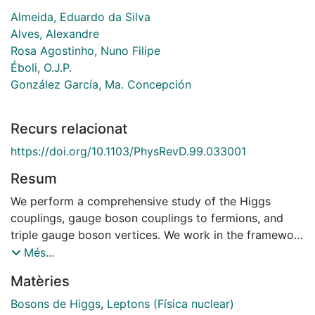
Almeida, Eduardo da Silva
Alves, Alexandre
Rosa Agostinho, Nuno Filipe
Éboli, O.J.P.
González García, Ma. Concepción
Recurs relacionat
https://doi.org/10.1103/PhysRevD.99.033001
Resum
We perform a comprehensive study of the Higgs
couplings, gauge boson couplings to fermions, and
triple gauge boson vertices. We work in the framework
of effective theories including the effects of the
Més...
dimension-six operators contributing to these
Matèries
observables. We determine the presently allowed
range for the coefficients of these operators via a 20
Bosons de Higgs
,
Leptons (Física nuclear)