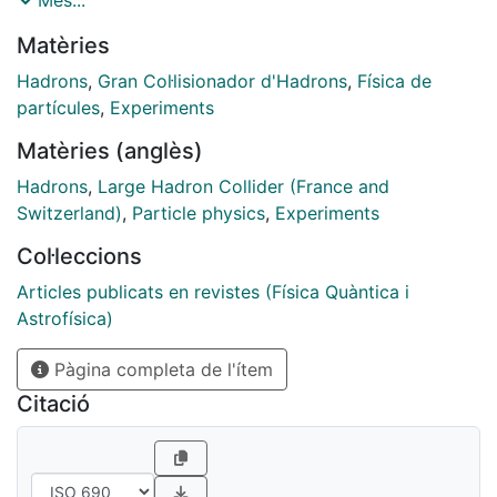
Més...
collected by the LHCb detector at a centre-ofmass
Matèries
energy of 7 TeV. The polarisation is measured in bins
of transverse momentum pT and rapidity y in the
Hadrons
,
Gran Col·lisionador d'Hadrons
,
Física de
kinematic region 3.5 < pT < 15 GeV/c and 2.0 < y <
partícules
,
Experiments
4.5, and is compared to theoretical models. No
Matèries (anglès)
significant polarisation is observed.
Hadrons
,
Large Hadron Collider (France and
Switzerland)
,
Particle physics
,
Experiments
Col·leccions
Articles publicats en revistes (Física Quàntica i
Astrofísica)
Pàgina completa de l'ítem
Citació