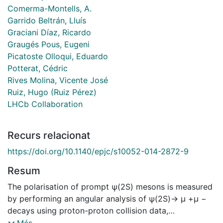
Comerma-Montells, A.
Garrido Beltrán, Lluís
Graciani Díaz, Ricardo
Graugés Pous, Eugeni
Picatoste Olloqui, Eduardo
Potterat, Cédric
Rives Molina, Vicente José
Ruiz, Hugo (Ruiz Pérez)
LHCb Collaboration
Recurs relacionat
https://doi.org/10.1140/epjc/s10052-014-2872-9
Resum
The polarisation of prompt ψ(2S) mesons is measured
by performing an angular analysis of ψ(2S)→ µ +µ −
decays using proton-proton collision data,
corresponding to an integrated luminosity of 1.0 fb−1 ,