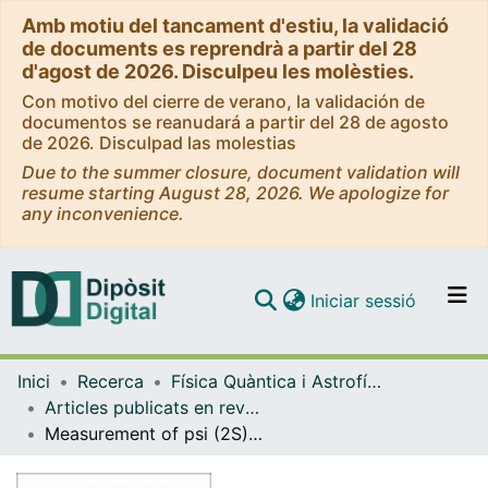
Amb motiu del tancament d'estiu, la validació
de documents es reprendrà a partir del 28
d'agost de 2026. Disculpeu les molèsties.
Con motivo del cierre de verano, la validación de
documentos se reanudará a partir del 28 de agosto
de 2026. Disculpad las molestias
Due to the summer closure, document validation will
resume starting August 28, 2026. We apologize for
any inconvenience.
(current)
Iniciar sessió
Comunitats i col·leccions
Inici
Recerca
Física Quàntica i Astrofísica
Navega per tot el DD
Articles publicats en revistes (Física Quàntica i Astrofísica)
Com publicar
Measurement of psi (2S) polarisation in pp collisions at root s=7 TeV
Contacte