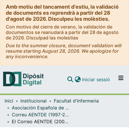
Amb motiu del tancament d'estiu, la validació
de documents es reprendrà a partir del 28
d'agost de 2026. Disculpeu les molèsties.
Con motivo del cierre de verano, la validación de
documentos se reanudará a partir del 28 de agosto
de 2026. Disculpad las molestias
Due to the summer closure, document validation will
resume starting August 28, 2026. We apologize for
any inconvenience.
(current)
Iniciar sessió
Comunitats i col·leccions
Inici
Institucional
Facultat d'Infermeria
Navega per tot el DD
Asociación Española de Nomenclatura, Taxonomía y Diagnósticos de Enfermería (AENTDE)
Com publicar
Correu AENTDE (1997-2013)
El Correo AENTDE (2006/1)
Contacte