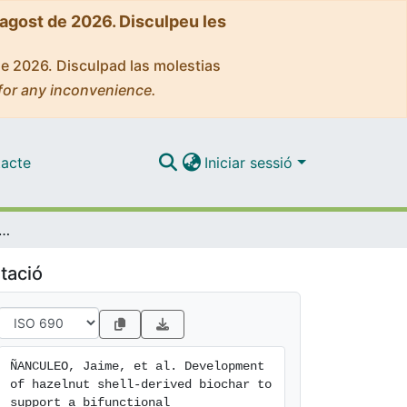
'agost de 2026. Disculpeu les
de 2026. Disculpad las molestias
for any inconvenience.
acte
Iniciar sessió
elnut shell‑derived biochar to support a bifunctional MoCoelectrocatalyst for HER/OER in alkaline medium
tació
ÑANCULEO, Jaime, et al. Development 
of hazelnut shell‑derived biochar to 
support a bifunctional 