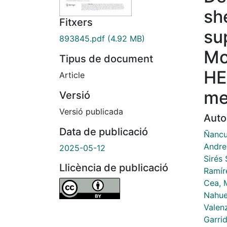
sh
Fitxers
su
893845.pdf
(4.92 MB)
Mo
Tipus de document
HE
Article
me
Versió
Versió publicada
Auto
Data de publicació
Ñancu
Andre
2025-05-12
Sirés 
Llicència de publicació
Ramír
Cea, 
Nahue
Valen
Garri