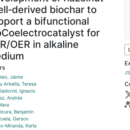
ell‑derived biochar to
pport a bifunctional
Coelectrocatalyst for
R/OER in alkaline
dium
E
rs
J
leo, Jaime
C
u Arbella, Teresa
Sadornil, Ignacio
ez, Andrés
Mara
lcura, Benjamín
zuela, Gerson
do-Miranda, Karla