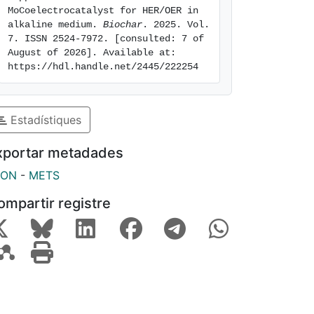
MoCoelectrocatalyst for HER/OER in 
alkaline medium. 
Biochar
. 2025. Vol. 
7. ISSN 2524-7972. [consulted: 7 of 
August of 2026]. Available at: 
https://hdl.handle.net/2445/222254
Estadístiques
xportar metadades
SON
-
METS
ompartir registre