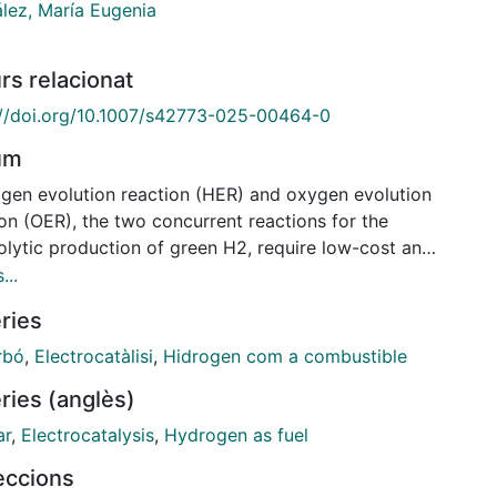
lez, María Eugenia
rs relacionat
://doi.org/10.1007/s42773-025-00464-0
um
gen evolution reaction (HER) and oxygen evolution
on (OER), the two concurrent reactions for the
olytic production of green H2, require low-cost and
nable electrocatalysts for their scale-up, as for
...
le non-noble metals and carbonaceous structures
ries
igh surface area. Our hypothesis is that the
ated-doped biochar decorated with Mo and Co
rbó
,
Electrocatàlisi
,
Hidrogen com a combustible
es high porosity and active site dispersion,
ries (anglès)
cing HER and OER kinetics with low overpotentials
gh stability in an alkaline medium. Here, a
ar
,
Electrocatalysis
,
Hydrogen as fuel
ctional Mo/Co electrocatalyst supported on N-doped
leccions
ar obtained from hazelnut shells has been