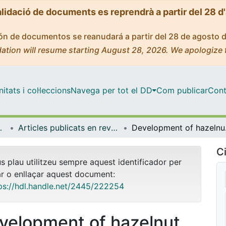
alidació de documents es reprendrà a partir del 28 d
ción de documentos se reanudará a partir del 28 de agosto 
ation will resume starting August 28, 2026. We apologize 
tats i col·leccions
Navega per tot el DD
Com publicar
Cont
ímica Física
Articles publicats en revistes (Ciència dels Materials i Química Física)
Development of haz
Ci
us plau utilitzeu sempre aquest identificador per
ar o enllaçar aquest document:
ps://hdl.handle.net/2445/222254
velopment of hazelnut