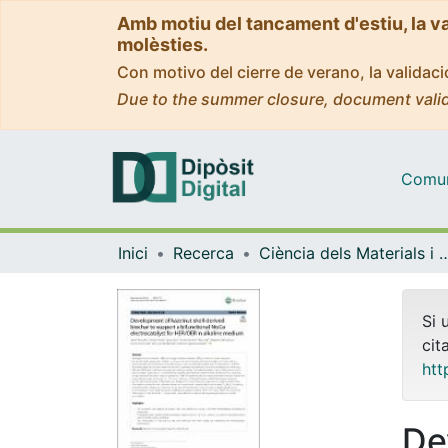
Amb motiu del tancament d'estiu, la v
molèsties.
Con motivo del cierre de verano, la valida
Due to the summer closure, document valid
Comuni
Inici
Recerca
Ciència dels Materials i Qu
Si 
cit
htt
De