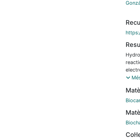
Gonzá
Recu
https
Res
Hydro
reacti
electr
sustai
Més
examp
Matè
with h
activ
Bioca
provid
Matè
enhan
and hi
Bioch
bifun
Col·
bioch