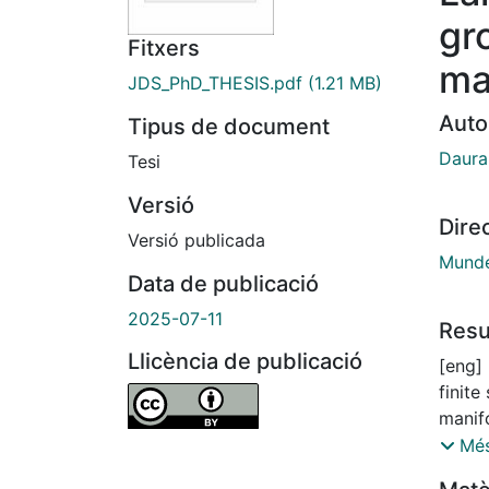
gr
Fitxers
ma
JDS_PhD_THESIS.pdf
(1.21 MB)
Auto
Tipus de document
Daura
Tesi
Versió
Dire
Versió publicada
Mundet
Data de publicació
2025-07-11
Res
Llicència de publicació
[eng] 
finite
manif
actio
Més
follow