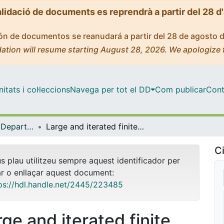
alidació de documents es reprendrà a partir del 28 d
ción de documentos se reanudará a partir del 28 de agosto 
ation will resume starting August 28, 2026. We apologize 
tats i col·leccions
Navega per tot el DD
Com publicar
Cont
Tesis Doctorals - Departament - Matemàtiques i Informàtica
Large and iterated finite group actions on aspherical manifolds
Ci
us plau utilitzeu sempre aquest identificador per
ar o enllaçar aquest document:
ps://hdl.handle.net/2445/223485
rge and iterated finite