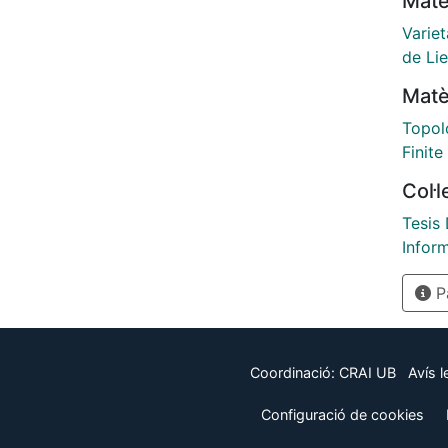
Matè
proper
on the
Varie
subgr
de Lie
with 
Matè
group
calcu
Topol
manif
Finite
asymm
Col·
subgro
first 
Tesis
proble
Infor
Close
Pà
funda
autom
const
order
Coordinació:
CRAI UB
Avís l
manif
nilma
Configuració de cookies
autom