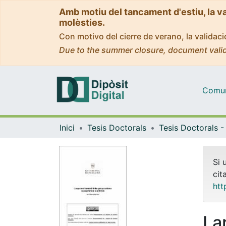
Amb motiu del tancament d'estiu, la v
molèsties.
Con motivo del cierre de verano, la valida
Due to the summer closure, document valid
Comuni
Inici
Tesis Doctorals
Si 
cit
htt
La