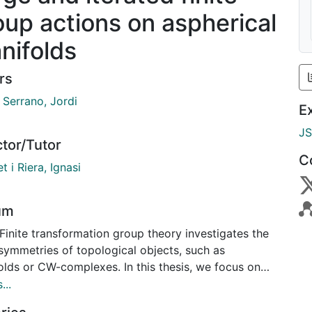
oup actions on aspherical
nifolds
rs
 Serrano, Jordi
E
J
ctor/Tutor
C
 i Riera, Ignasi
um
Finite transformation group theory investigates the
 symmetries of topological objects, such as
olds or CW-complexes. In this thesis, we focus on
ns on closed topological manifolds and adopt the
...
ing approach: instead of directly studying the action