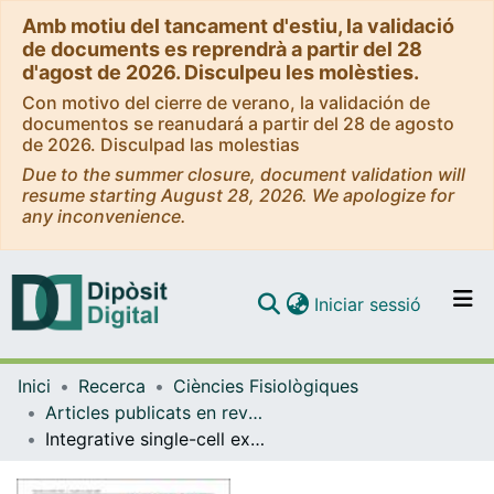
Amb motiu del tancament d'estiu, la validació
de documents es reprendrà a partir del 28
d'agost de 2026. Disculpeu les molèsties.
Con motivo del cierre de verano, la validación de
documentos se reanudará a partir del 28 de agosto
de 2026. Disculpad las molestias
Due to the summer closure, document validation will
resume starting August 28, 2026. We apologize for
any inconvenience.
(current)
Iniciar sessió
Comunitats i col·leccions
Inici
Recerca
Ciències Fisiològiques
Navega per tot el DD
Articles publicats en revistes (Ciències Fisiològiques)
Com publicar
Integrative single-cell expression and functional studies unravels a sensitization to cytarabine-based chemotherapy through HIF pathway inhibition in AML leukemia stem cells
Contacte