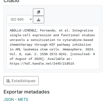
Citació
Importantly, chemical inhibition of HIF cooperates with
standard-of-care chemotherapy to impair AML growth
and to substantially eliminate AML-LSCs in vitro and in
vivo. These findings support the HIF pathway in the
stem cell-driven drug resistance of AML and unravel
ABOLLO-JIMÉNEZ, Fernando, et al. Integrative 
avenues for combinatorial targeted and
single-cell expression and functional studies 
chemotherapy-based approaches to specifically
unravels a sensitization to cytarabine-based 
eliminate AML-LSCs.
chemotherapy through HIF pathway inhibition 
in AML leukemia stem cells. 
Hemasphere
. 2024. 
Vol. 8, num. 2. ISSN 2572-9241. [consulted: 9 
of August of 2026]. Available at: 
https://hdl.handle.net/2445/218515
Estadístiques
Exportar metadades
JSON
-
METS