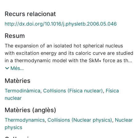
Recurs relacionat
http://dx.doi.org/10.1016/j.physletb.2006.05.046
Resum
The expansion of an isolated hot spherical nucleus
with excitation energy and its caloric curve are studied
in a thermodynamic model with the SkM∗ force as the
nuclear effective two-body inter-action. The
Més...
calculated results are shown to compare well with the
Matèries
recent experimental data from energetic nuclear
collisions. The fluctuations in temperature and density
Termodinàmica
,
Col·lisions (Física nuclear)
,
Física
are also studied. They are seen to build up very rapidly
nuclear
beyond an excitation energy of ∼9 MeV/u. Volume-
Matèries (anglès)
conserving quadrupole deformation in addition to
expansion indicates , however, nuclear disassembly
Thermodynamics
,
Collisions (Nuclear physics)
,
Nuclear
above an excitation energy of ∼4 MeV/u.
physics