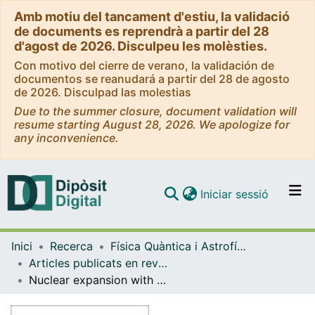
Amb motiu del tancament d'estiu, la validació
de documents es reprendrà a partir del 28
d'agost de 2026. Disculpeu les molèsties.
Con motivo del cierre de verano, la validación de
documentos se reanudará a partir del 28 de agosto
de 2026. Disculpad las molestias
Due to the summer closure, document validation will
resume starting August 28, 2026. We apologize for
any inconvenience.
(current)
Iniciar sessió
Comunitats i col·leccions
Inici
Recerca
Física Quàntica i Astrofísica
Navega per tot el DD
Articles publicats en revistes (Física Quàntica i Astrofísica)
Com publicar
Nuclear expansion with excitation
Contacte