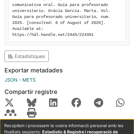
comunicativa oral. Guía para profesorado 
universitario. 
Gràcia Garcia
. Marta. Vol. 
Guía para profesorado universitario, num. 
2025. [consulted: 8 of August of 2026]. 
Available at: 
https://hdl.handle.net/2445/224391
Estadístiques
Exportar metadades
JSON
-
METS
Compartir registre
Recopilem i processem la vostra informació personal amb les
finalitats següents:
Estadístic & Registre i recuperació de
Coordinació:
CRAI UB
Avís legal
Metadades