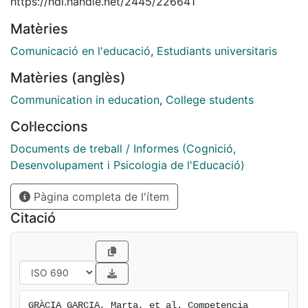
https://hdl.handle.net/2445/226641
comunican y se relacionan entre sí (González y
Matèries
González, 2008; Johnson et al., 2015; Ortega, 2010;
Prats, 2005). En este contexto de cambio continuo, la
Comunicació en l'educació
,
Estudiants universitaris
capacidad de comunicarse oralmente de manera
Matèries (anglès)
efectiva y expresarse con claridad y coherencia es
fundamental para el éxito personal y profesional de
Communication in education
,
College students
los estudiantes universitarios.
Col·leccions
Documents de treball / Informes (Cognició,
Desenvolupament i Psicologia de l'Educació)
Pàgina completa de l'ítem
Citació
GRÀCIA GARCIA, Marta, et al. Competencia 