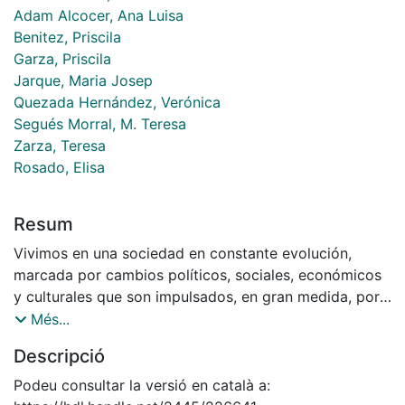
Adam Alcocer, Ana Luisa
Benitez, Priscila
Garza, Priscila
Jarque, Maria Josep
Quezada Hernández, Verónica
Segués Morral, M. Teresa
Zarza, Teresa
Rosado, Elisa
Resum
Vivimos en una sociedad en constante evolución,
marcada por cambios políticos, sociales, económicos
y culturales que son impulsados, en gran medida, por
el acceso creciente a las tecnologías de la información
Més...
y la comunicación, así como por los flujos migratorios
Descripció
masivos y la diversidad cultural. Todo ello ha
generado una transformación significativa en lo
Podeu consultar la versió en català a:
referente a la manera en que las personas trabajan, se