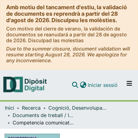
Amb motiu del tancament d'estiu, la validació
de documents es reprendrà a partir del 28
d'agost de 2026. Disculpeu les molèsties.
Con motivo del cierre de verano, la validación de
documentos se reanudará a partir del 28 de agosto
de 2026. Disculpad las molestias
Due to the summer closure, document validation will
resume starting August 28, 2026. We apologize for
any inconvenience.
(current)
Iniciar sessió
Comunitats i col·leccions
Inici
Recerca
Cognició, Desenvolupament i Psicologia de l'Educació
Navega per tot el DD
Documents de treball / Informes (Cognició, Desenvolupament i Psicologia de l'Educació)
Com publicar
Competencia comunicativa oral. Guía para profesorado universitario
Contacte