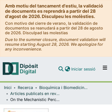
Amb motiu del tancament d'estiu, la validació
de documents es reprendrà a partir del 28
d'agost de 2026. Disculpeu les molèsties.
Con motivo del cierre de verano, la validación de
documentos se reanudará a partir del 28 de agosto
de 2026. Disculpad las molestias
Due to the summer closure, document validation will
resume starting August 28, 2026. We apologize for
any inconvenience.
(current)
Iniciar sessió
Comunitats i col·leccions
Inici
Recerca
Bioquímica i Biomedicina Molecular
Navega per tot el DD
Articles publicats en revistes (Bioquímica i Biomedicina Molecular)
Com publicar
On the Mechanistic Perceptions of Consciousness: From Quantum Mechanics to Consciousness and Free Will and from David Bohm to Benjamin Libet
Contacte