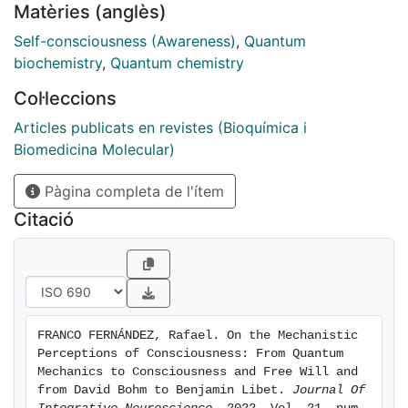
Matèries (anglès)
arises is whether studies using animal models can be
of interest to what only humans can have, be aware of
Self-consciousness (Awareness)
,
Quantum
and verbalize: consciousness. He focused on the visual
biochemistry
,
Quantum chemistry
system; this is puzzling because blindness is not
Col·leccions
incompatible with consciousness. In fact, we know
that subjective events are noted as consciousness in
Articles publicats en revistes (Bioquímica i
individuals whose cortical primary visual areas are not
Biomedicina Molecular)
functional [2].
Pàgina completa de l'ítem
Citació
FRANCO FERNÁNDEZ, Rafael. On the Mechanistic 
Perceptions of Consciousness: From Quantum 
Mechanics to Consciousness and Free Will and 
from David Bohm to Benjamin Libet. 
Journal Of 