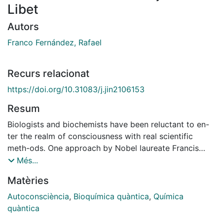
Libet
Autors
Franco Fernández, Rafael
Recurs relacionat
https://doi.org/10.31083/j.jin2106153
Resum
Biologists and biochemists have been reluctant to en-
ter the realm of consciousness with real scientific
meth-ods. One approach by Nobel laureate Francis
Crick in hisbook "Astonishing Hypothesis: The
Més...
Scientific Search for the Soul" [1] was to look at
Matèries
scientific papers that, eventu-ally, could give insight
into consciousness. The problem, in my opinion, is that
Autoconsciència
,
Bioquímica quàntica
,
Química
the author took data obtained from experiments in
quàntica
nonhuman animals. The question that imme- diately