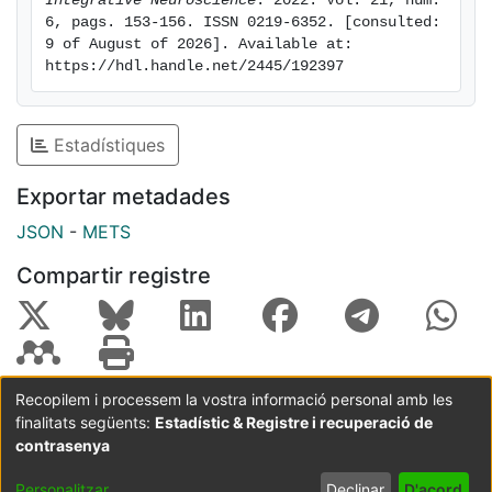
Integrative Neuroscience
. 2022. Vol. 21, num. 
6, pags. 153-156. ISSN 0219-6352. [consulted: 
9 of August of 2026]. Available at: 
https://hdl.handle.net/2445/192397
Estadístiques
Exportar metadades
JSON
-
METS
Compartir registre
Recopilem i processem la vostra informació personal amb les
finalitats següents:
Estadístic & Registre i recuperació de
Coordinació:
CRAI UB
Avís legal
Metadades
subjectes a:
contrasenya
Configuració
Política de
Acord
Personalitzar
Declinar
D'acord