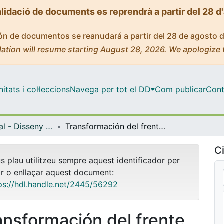
alidació de documents es reprendrà a partir del 28 d
ción de documentos se reanudará a partir del 28 de agosto 
ation will resume starting August 28, 2026. We apologize 
tats i col·leccions
Navega per tot el DD
Com publicar
Cont
Màster Oficial - Disseny Urbà: Art, Ciutat, Societat
Transformación del frente marítimo de Barcelona. El caso de la Vila Olímpica del Poblenou. Evaluación de las obras de arte público del barrio.
Ci
us plau utilitzeu sempre aquest identificador per
ar o enllaçar aquest document:
ps://hdl.handle.net/2445/56292
ansformación del frente