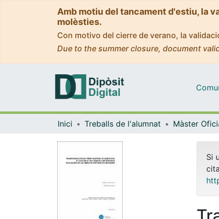
Amb motiu del tancament d'estiu, la v
molèsties.
Con motivo del cierre de verano, la valida
Due to the summer closure, document valid
Comuni
Inici
Treballs de l'alumnat
Si 
cit
htt
Tr