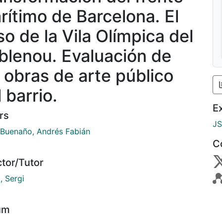
rítimo de Barcelona. El
so de la Vila Olímpica del
blenou. Evaluación de
s obras de arte público
 barrio.
E
rs
J
 Buenaño, Andrés Fabián
C
ctor/Tutor
, Sergi
um