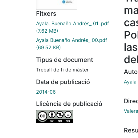
ma
Fitxers
ca
Ayala. Buenaño Andrés_ 01 .pdf
(7.62 MB)
Po
Ayala Buenaño Andrés_ 00.pdf
la
(69.52 KB)
del
Tipus de document
Treball de fi de màster
Auto
Data de publicació
Ayala
2014-06
Dire
Llicència de publicació
Valera
Res