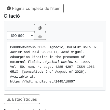
simulation results over all the range of the parameters.
Pàgina completa de l'ítem
Citació
PAGONABARRAGA MORA, Ignacio, BAFALUY BAFALUY, 
Javier and RUBÍ CAPACETI, José Miguel. 
Adsorption kinetics in the presence of 
external fields. 
Physical Review E
. 1999. 
Vol. 59, num. 4, pags. 4285-4297. ISSN 1063-
651X. [consulted: 9 of August of 2026]. 
Available at: 
https://hdl.handle.net/2445/18857
Estadístiques