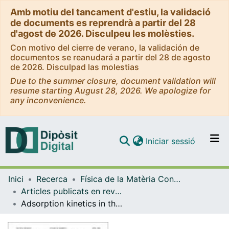
Amb motiu del tancament d'estiu, la validació
de documents es reprendrà a partir del 28
d'agost de 2026. Disculpeu les molèsties.
Con motivo del cierre de verano, la validación de
documentos se reanudará a partir del 28 de agosto
de 2026. Disculpad las molestias
Due to the summer closure, document validation will
resume starting August 28, 2026. We apologize for
any inconvenience.
(current)
Iniciar sessió
Comunitats i col·leccions
Inici
Recerca
Física de la Matèria Condensada
Navega per tot el DD
Articles publicats en revistes (Física de la Matèria Condensada)
Com publicar
Adsorption kinetics in the presence of external fields
Contacte