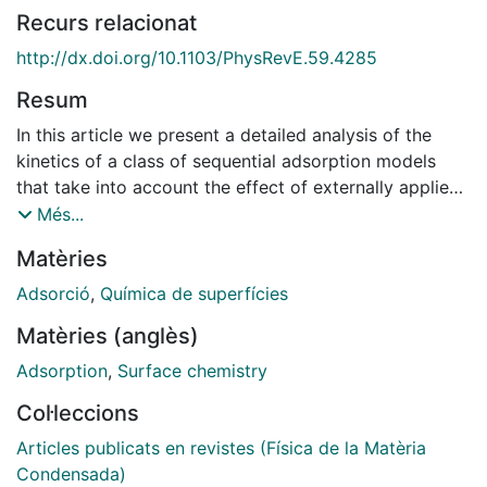
Recurs relacionat
http://dx.doi.org/10.1103/PhysRevE.59.4285
Resum
In this article we present a detailed analysis of the
kinetics of a class of sequential adsorption models
that take into account the effect of externally applied
fields (as an electric field, or a shear rate) on the
Més...
adsorption. The excluded volume interactions related
Matèries
to the finite size of the adsorbing particles are
modified by the external fields. As a result, new
Adsorció
,
Química de superfícies
adsorption mechanisms appear with respect to the
Matèries (anglès)
ones used to describe the kinetics in a quiescent fluid.
In particular, if the adsorbing particles are allowed to
Adsorption
,
Surface chemistry
roll over preadsorbed ones, adsorption becomes non
Col·leccions
local even in the simplest geometry. An exact analytic
theory cannot be developed, but we introduce a self-
Articles publicats en revistes (Física de la Matèria
consistent theory that turns out to agree with the
Condensada)