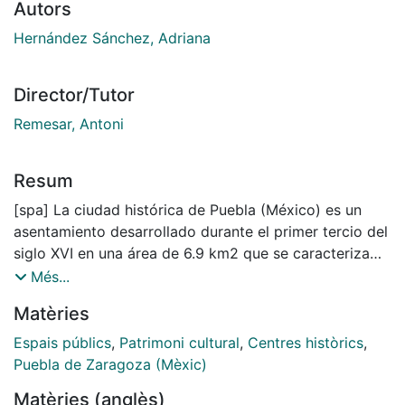
Autors
Hernández Sánchez, Adriana
Director/Tutor
Remesar, Antoni
Resum
[spa] La ciudad histórica de Puebla (México) es un
asentamiento desarrollado durante el primer tercio del
siglo XVI en una área de 6.9 km2 que se caracteriza
por su traza ortogonal además por su arquitectura
Més...
civil y religiosa representativa de diferentes periodos.
Matèries
En la presente investigación se caracteriza y evalúa su
espacio público, ya que a pesar de que es el
Espais públics
,
Patrimoni cultural
,
Centres històrics
,
contenedor de las actividades sociales más
Puebla de Zaragoza (Mèxic)
importantes que se desarrollan dentro de la ciudad es
Matèries (anglès)