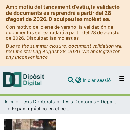
Amb motiu del tancament d'estiu, la validació
de documents es reprendrà a partir del 28
d'agost de 2026. Disculpeu les molèsties.
Con motivo del cierre de verano, la validación de
documentos se reanudará a partir del 28 de agosto
de 2026. Disculpad las molestias
Due to the summer closure, document validation will
resume starting August 28, 2026. We apologize for
any inconvenience.
(current)
Iniciar sessió
Comunitats i col·leccions
Inici
Tesis Doctorals
Tesis Doctorals - Departament - Escultura
Navega per tot el DD
Espacio público en el centro histórico de Puebla-México
Com publicar
Contacte