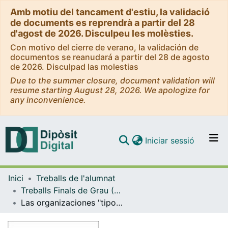
Amb motiu del tancament d'estiu, la validació
de documents es reprendrà a partir del 28
d'agost de 2026. Disculpeu les molèsties.
Con motivo del cierre de verano, la validación de
documentos se reanudará a partir del 28 de agosto
de 2026. Disculpad las molestias
Due to the summer closure, document validation will
resume starting August 28, 2026. We apologize for
any inconvenience.
(current)
Iniciar sessió
Comunitats i col·leccions
Inici
Treballs de l'alumnat
Navega per tot el DD
Treballs Finals de Grau (TFG) - Sociologia
Com publicar
Las organizaciones "tipo clan" en Cataluña. Viabilidad de establecer el modelo organizativo basado en lazos de confianza en organizaciones legales en Cataluña.
Contacte