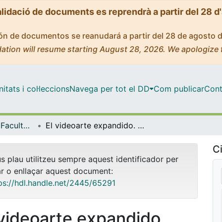
alidació de documents es reprendrà a partir del 28 d
ción de documentos se reanudará a partir del 28 de agosto 
ation will resume starting August 28, 2026. We apologize 
tats i col·leccions
Navega per tot el DD
Com publicar
Cont
Tesis Doctorals - Facultat - Belles Arts
El videoarte expandido. Espacio de confluencia entre la Cinematografía y la Escultura.
Ci
us plau utilitzeu sempre aquest identificador per
ar o enllaçar aquest document:
ps://hdl.handle.net/2445/65291
 videoarte expandido.