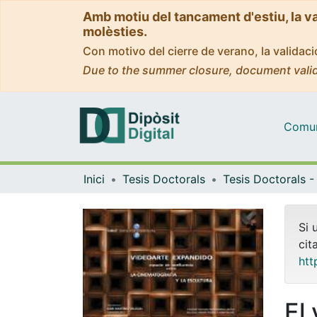
Amb motiu del tancament d'estiu, la v
molèsties.
Con motivo del cierre de verano, la valida
Due to the summer closure, document valid
Comuni
Inici
Tesis Doctorals
Si 
cit
htt
El