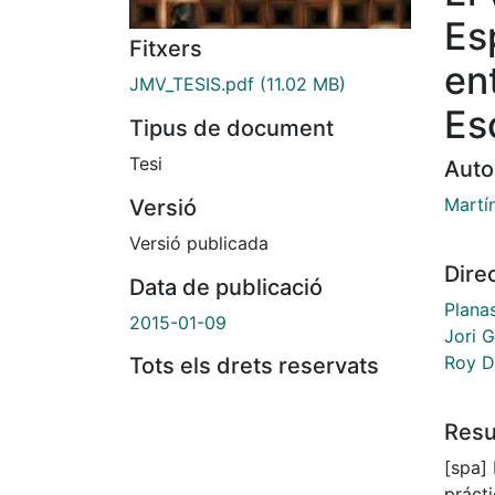
Es
Fitxers
en
JMV_TESIS.pdf
(11.02 MB)
Es
Tipus de document
Tesi
Auto
Martín
Versió
Versió publicada
Dire
Data de publicació
Planas
2015-01-09
Jori 
Roy D
Tots els drets reservats
Res
[spa] En los procesos de creación que dan lugar a la
prácti