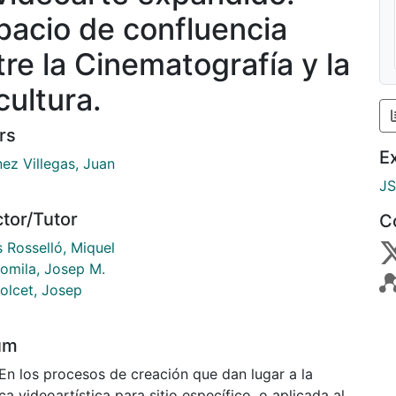
pacio de confluencia
tre la Cinematografía y la
cultura.
rs
E
ez Villegas, Juan
J
ctor/Tutor
C
 Rosselló, Miquel
Gomila, Josep M.
olcet, Josep
um
ca videoartística para sitio específico, o aplicada al