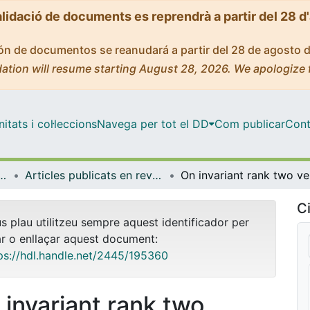
alidació de documents es reprendrà a partir del 28 d
ción de documentos se reanudará a partir del 28 de agosto 
ation will resume starting August 28, 2026. We apologize 
tats i col·leccions
Navega per tot el DD
Com publicar
Cont
ques i Informàtica
Articles publicats en revistes (Matemàtiques i Informàtica)
On i
Ci
us plau utilitzeu sempre aquest identificador per
ar o enllaçar aquest document:
ps://hdl.handle.net/2445/195360
 invariant rank two