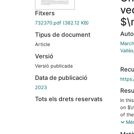
ve
Fitxers
$\
732370.pdf
(382.12 KB)
Auto
Tipus de document
March
Article
Vallès
Versió
Versió publicada
Recu
Data de publicació
https
2023
Res
Tots els drets reservats
In th
on $\
of th
$G_p:
Més
point 