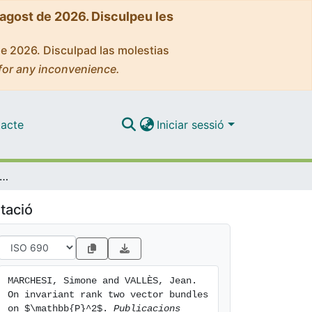
'agost de 2026. Disculpeu les
de 2026. Disculpad las molestias
for any inconvenience.
acte
Iniciar sessió
nvariant rank two vector bundles on $\mathbb{P}^2$
tació
MARCHESI, Simone and VALLÈS, Jean. 
On invariant rank two vector bundles 
on $\mathbb{P}^2$. 
Publicacions 