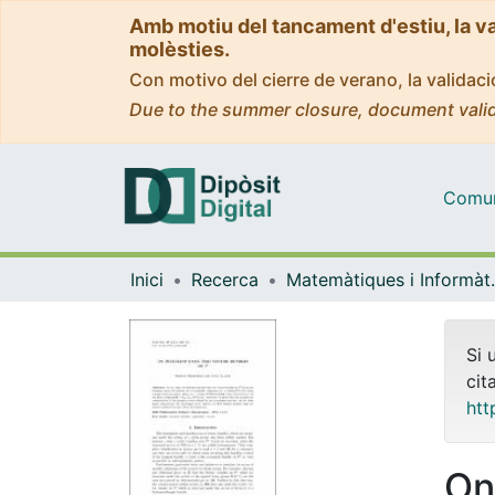
Amb motiu del tancament d'estiu, la v
molèsties.
Con motivo del cierre de verano, la valida
Due to the summer closure, document valid
Comuni
Inici
Recerca
Matemàti
Si 
cit
htt
On