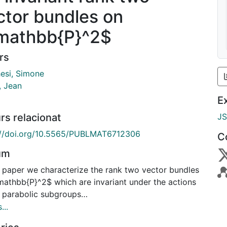
ctor bundles on
mathbb{P}^2$
rs
esi, Simone
, Jean
E
rs relacionat
J
://doi.org/10.5565/PUBLMAT6712306
C
um
is paper we characterize the rank two vector bundles
mathbb{P}^2$ which are invariant under the actions
e parabolic subgroups
=\operatorname{Stab}_p(\mathrm{PGL}(3))$ fixing a
...
in the projective plane,