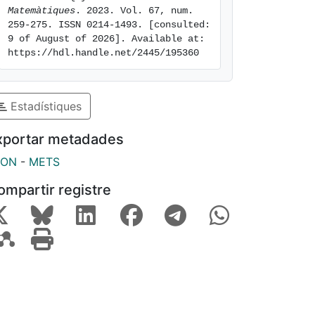
Matemàtiques
. 2023. Vol. 67, num. 
259-275. ISSN 0214-1493. [consulted: 
9 of August of 2026]. Available at: 
https://hdl.handle.net/2445/195360
Estadístiques
xportar metadades
SON
-
METS
ompartir registre