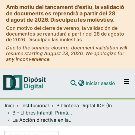
Amb motiu del tancament d'estiu, la validació
de documents es reprendrà a partir del 28
d'agost de 2026. Disculpeu les molèsties.
Con motivo del cierre de verano, la validación de
documentos se reanudará a partir del 28 de agosto
de 2026. Disculpad las molestias
Due to the summer closure, document validation will
resume starting August 28, 2026. We apologize for
any inconvenience.
(current)
Iniciar sessió
Comunitats i col·leccions
Inici
Institucional
Biblioteca Digital IDP (Institut de Desenvolupament Professional)
Navega per tot el DD
B - Llibres Infantil, Primària, Secundària i FP (IDP, Graó, Horsori)
Com publicar
La Acción directiva en las instituciones escolares : análisis y propuestas
Contacte