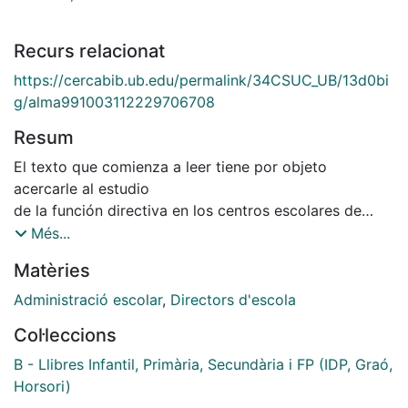
Recurs relacionat
https://cercabib.ub.edu/permalink/34CSUC_UB/13d0bi
g/alma991003112229706708
Resum
El texto que comienza a leer tiene por objeto
acercarle al estudio
de la función directiva en los centros escolares de
enseñanza
Més...
no universitaria. Pretende proporcionarle conceptos,
Matèries
procedimientos y guías de acción para analizar y
profundizar
Administració escolar
,
Directors d'escola
sobre la noción y los procesos de la dirección desde
Col·leccions
la convicción
de que esos procesos deben estar orientados por los
B - Llibres Infantil, Primària, Secundària i FP (IDP, Graó,
princip
Horsori)
ios de participación, transparencia e innovación y por