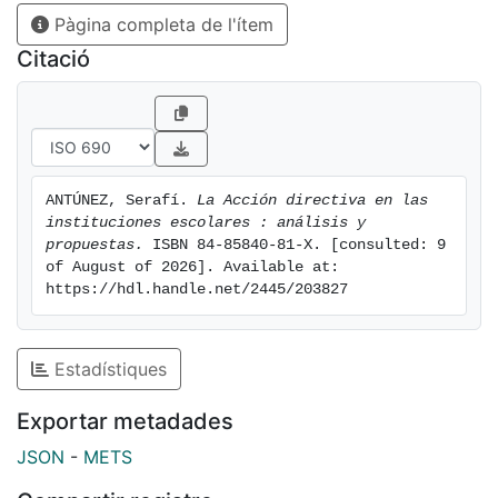
Pàgina completa de l'ítem
los
valores propios de una sociedad democrática.
Citació
A lo largo de sus apartados se plantea la necesidad de
concebir
la acción de dirigir como una tarea que se desarrolla
en
equipo y se señala el papel de los directivos y de los
ANTÚNEZ, Serafí. 
La Acción directiva en las 
Equipos de
instituciones escolares : análisis y 
Directivos como un factor determinante para hacer
propuestas.
 ISBN 84-85840-81-X. [consulted: 9 
posibles las
of August of 2026]. Available at: 
innovaciones y las mejoras de los centros escolares
https://hdl.handle.net/2445/203827
que todos
deseamos.
Estadístiques
Exportar metadades
JSON
-
METS