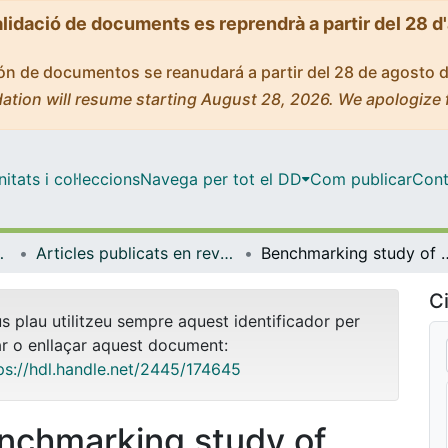
alidació de documents es reprendrà a partir del 28 d
ción de documentos se reanudará a partir del 28 de agosto 
ation will resume starting August 28, 2026. We apologize 
tats i col·leccions
Navega per tot el DD
Com publicar
Cont
ímica Física
Articles publicats en revistes (Ciència dels Materials i Química Física)
Benchmarking study of demolition wastes with different w
Ci
us plau utilitzeu sempre aquest identificador per
ar o enllaçar aquest document:
ps://hdl.handle.net/2445/174645
nchmarking study of