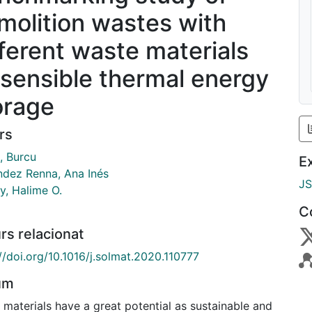
molition wastes with
fferent waste materials
 sensible thermal energy
orage
rs
, Burcu
E
ndez Renna, Ana Inés
J
y, Halime O.
C
rs relacionat
//doi.org/10.1016/j.solmat.2020.110777
um
materials have a great potential as sustainable and