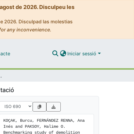
'agost de 2026. Disculpeu les
de 2026. Disculpad las molestias
for any inconvenience.
acte
Iniciar sessió
aste materials as sensible thermal energy storage
tació
KOÇAK, Burcu, FERNÁNDEZ RENNA, Ana 
Inés and PAKSOY, Halime O. 
Benchmarking study of demolition 