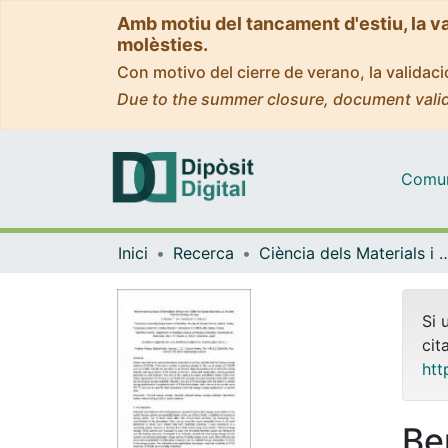
Amb motiu del tancament d'estiu, la v
molèsties.
Con motivo del cierre de verano, la valida
Due to the summer closure, document valid
Comuni
Inici
Recerca
Ciència dels Materials i Qu
Si 
cit
htt
Be