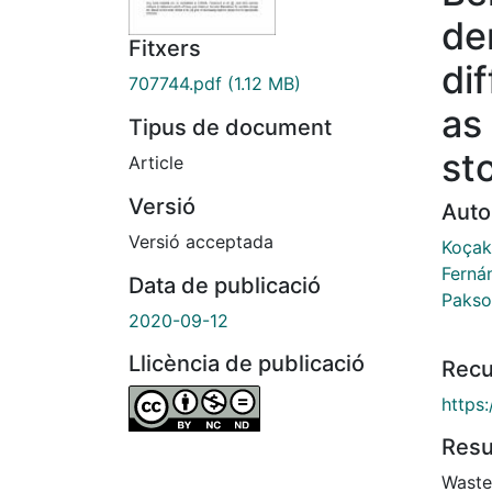
de
Fitxers
di
707744.pdf
(1.12 MB)
as
Tipus de document
st
Article
Versió
Auto
Versió acceptada
Koçak
Ferná
Data de publicació
Pakso
2020-09-12
Llicència de publicació
Recu
https:
Res
Waste 