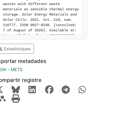
wastes with different waste 
materials as sensible thermal energy 
storage. 
Solar Energy Materials and 
Solar Cells
. 2021. Vol. 219, num. 
110777. ISSN 0927-0248. [consulted: 
7 of August of 2026]. Available at: 
https://hdl.handle.net/2445/174645
Estadístiques
xportar metadades
SON
-
METS
ompartir registre