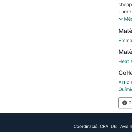
cheap
There
wastes
Més
arc fu
Matè
indus
munic
Emmag
indust
Matè
waste
STESM
Heat 
and b
Col·
devel
compa
Articl
be du
Químic
tempe
Pà
packe
Coordinació:
CRAI UB
Avís l